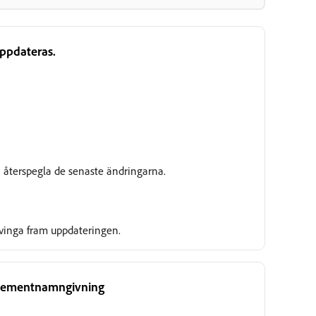
uppdateras.
Under granskning
 återspegla de senaste ändringarna.
tvinga fram uppdateringen.
d elementnamngivning
Under granskning