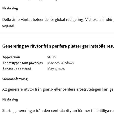
Nästa steg
Detta är förväntat beteende för global redigering. Vid lokala ändrin
separat.
Generering av ritytor från perifera platser ger instabila res
Appversion
v1.0.16
Enhetstyper som påverkas
Mac och Windows
Senast uppdaterad
May 5, 2026
Sammanfattning
Att generera ritytor från gräns- eller perifera arbetsytelägen kan ge
Nästa steg
Starta genereringar från den centrala ritytan för mer tillförlitliga r