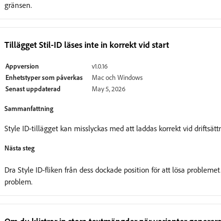
gränsen.
Tillägget Stil-ID läses inte in korrekt vid start
Appversion
v1.0.16
Enhetstyper som påverkas
Mac och Windows
Senast uppdaterad
May 5, 2026
Sammanfattning
Style ID-tillägget kan misslyckas med att laddas korrekt vid driftsätt
Nästa steg
Dra Style ID-fliken från dess dockade position för att lösa probleme
problem.
Om du klistrar in stora textmängder när varianter genereras