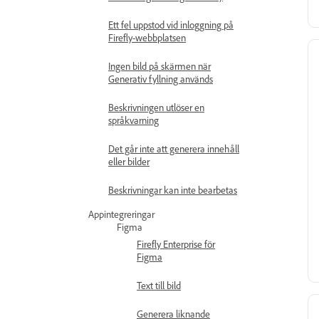
Ett fel uppstod vid inloggning på
Firefly-webbplatsen
Ingen bild på skärmen när
Generativ fyllning används
Beskrivningen utlöser en
språkvarning
Det går inte att generera innehåll
eller bilder
Beskrivningar kan inte bearbetas
Appintegreringar
Figma
Firefly Enterprise för
Figma
Text till bild
Generera liknande