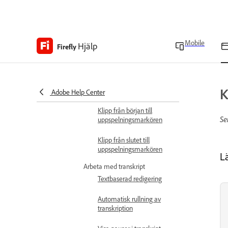
Justera tidslinjens
zoomnivå
Aktivera eller inaktivera
Mobile
Hjälp
Firefly
skimmer i tidslinjen
Använd delningsverktyget
K
Använd fästläge
Adobe Help Center
Klipp från början till
Se
uppspelningsmarkören
Klipp från slutet till
uppspelningsmarkören
L
Arbeta med transkript
Textbaserad redigering
Automatisk rullning av
transkription