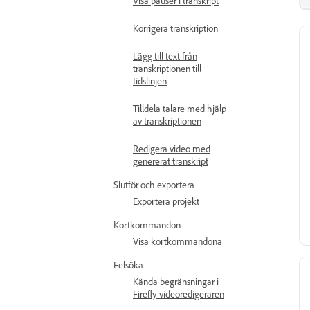
Visa pauser i transkript
Korrigera transkription
Lägg till text från
transkriptionen till
tidslinjen
Tilldela talare med hjälp
av transkriptionen
Redigera video med
genererat transkript
Slutför och exportera
Exportera projekt
Kortkommandon
Visa kortkommandona
Felsöka
Kända begränsningar i
Firefly-videoredigeraren