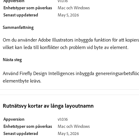
Appversion
v1.0.16
Enhetstyper som påverkas
Mac och Windows
Senast uppdaterad
May 5, 2026
Sammanfattning
Om du använder Adobe Illustrators inbyggda funktion för att kopier
vilket kan leda till konflikter och problem vid byte av element.
Nästa steg
Använd Firefly Design Intelligences inbyggda genereringsarbetsflöde
elementbyte krävs.
Rutnätsvy kortar av långa layoutnamn
Appversion
v1.0.16
Enhetstyper som påverkas
Mac och Windows
Senast uppdaterad
May 5, 2026