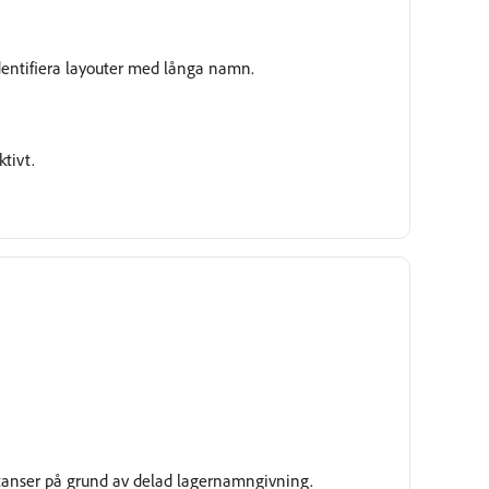
 identifiera layouter med långa namn.
tivt.
Under granskning
 instanser på grund av delad lagernamngivning.