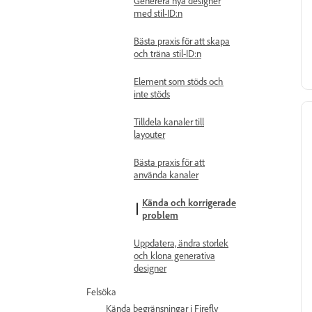
Generera nya designer
med stil-ID:n
Bästa praxis för att skapa
och träna stil-ID:n
Element som stöds och
inte stöds
Tilldela kanaler till
layouter
Bästa praxis för att
använda kanaler
Kända och korrigerade
problem
Uppdatera, ändra storlek
och klona generativa
designer
Felsöka
Kända begränsningar i Firefly