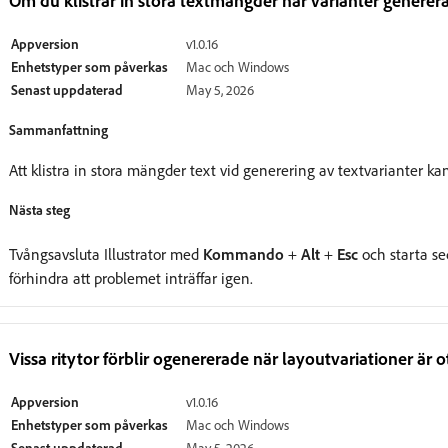
Appversion
v1.0.16
Enhetstyper som påverkas
Mac och Windows
Senast uppdaterad
May 5, 2026
Sammanfattning
Att klistra in stora mängder text vid generering av textvarianter kan 
Nästa steg
Tvångsavsluta Illustrator med
Kommando
+
Alt
+
Esc
och starta sed
förhindra att problemet inträffar igen.
Vissa ritytor förblir ogenererade när layoutvariationer är ot
Appversion
v1.0.16
Enhetstyper som påverkas
Mac och Windows
Senast uppdaterad
May 5, 2026