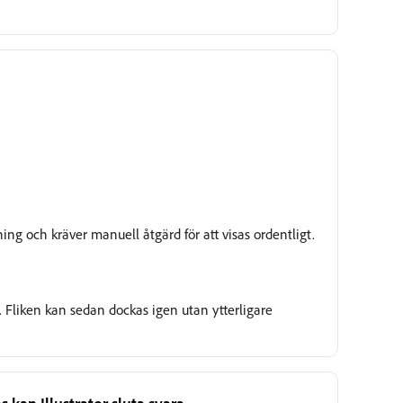
Under granskning
ning och kräver manuell åtgärd för att visas ordentligt.
t. Fliken kan sedan dockas igen utan ytterligare
 kan Illustrator sluta svara.
Under granskning