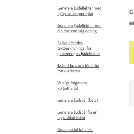
Generera ljudeffekter med
G
hjälp av textpromptar
e
Generera ljudeffekter med
din röst som vägledning
Skriva effektiva
textbeskrivningar för
generering av ljudeffekter
Ta bort brus och förbättra
röstkvaliteten
Vanliga frågor om
Förbättra tal
Generera ljudspår (beta)
Generera ljudspår för en
uppladdad video
Generera tal från text