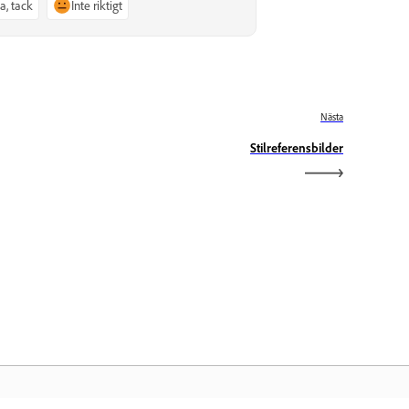
Ja, tack
Inte riktigt
Nästa
Stilreferensbilder