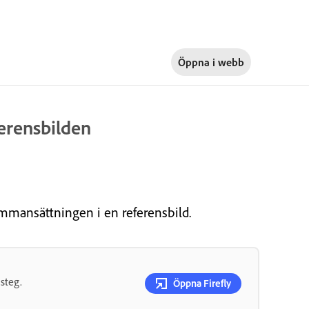
Öppna i
webb
erensbilden
mmansättningen i en referensbild.
steg.
Öppna Firefly