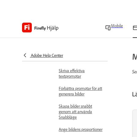
Få åtkomst till Adobe
Firefly
Översikt över Firefly-
Mobile
Hjälp
Firefly
arbetsytan
Arbeta med bilder
Generera bilder
Generera bilder från
M
Adobe Help Center
textbeskrivningar
Skriva effektiva
Se
textpromptar
Förbättra promptar för att
L
generera bilder
Skapa bilder snabbt
genom att använda
Snabbläge
Ange bildens proportioner