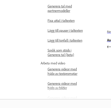
Generera tal med
partnermodeller
Fixa uttal i taltexten
Lägg till pauser i taltexten
För
An
Lägg till tonfall i taltexten
Språk som stöds i
Generera tal (beta)
Arbeta med video
Generera videor med
hjälp av textpromptar
Generera videor med
hjälp av bilder
Generera videor med
partnermodeller