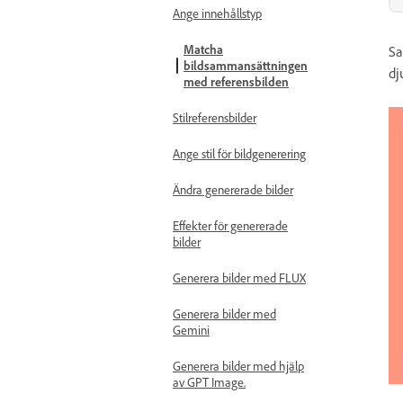
Ange innehållstyp
Matcha
Sa
bildsammansättningen
dj
med referensbilden
Stilreferensbilder
Ange stil för bildgenerering
Ändra genererade bilder
Effekter för genererade
bilder
Generera bilder med FLUX
Generera bilder med
Gemini
Generera bilder med hjälp
av GPT Image.