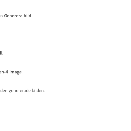
an
Generera bild
.
ll
.
en-4 Image
.
r den genererade bilden.