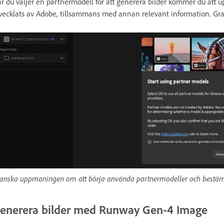
r du väljer en partnermodell för att generera bilder kommer du att 
vecklats av Adobe, tillsammans med annan relevant information. Gr
anska uppmaningen om att börja använda partnermodeller och bestäm o
enerera bilder med Runway Gen-4 Image