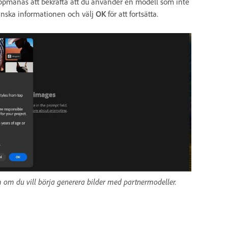
uppmanas att bekräfta att du använder en modell som inte
anska informationen och välj
OK
för att fortsätta.
m du vill börja generera bilder med partnermodeller.