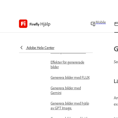
Matcha
bildsammansättningen
med referensbilden
Mobile
Hjälp
Firefly
Stilreferensbilder
Ange stil för bildgenerering
G
Adobe Help Center
Ändra genererade bilder
Se
Effekter för genererade
bilder
Generera bilder med FLUX
L
Generera bilder med
Gemini
An
Generera bilder med hjälp
ex
av GPT Image.