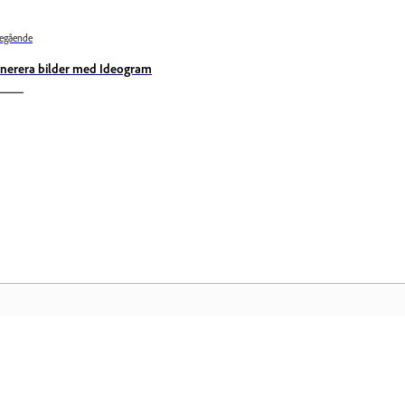
egående
nerera bilder med Ideogram
Användarforum
Ad