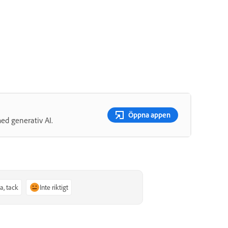
Öppna appen
med generativ AI.
Ja, tack
Inte riktigt