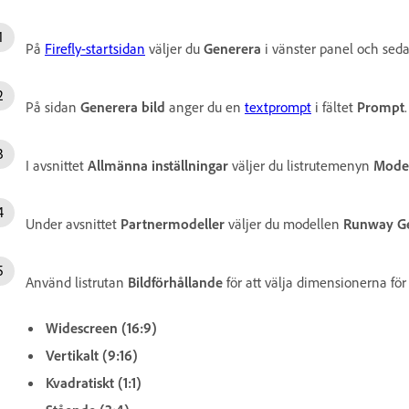
På
Firefly-startsidan
väljer du
Generera
i vänster panel och sed
På sidan
Generera bild
anger du en
textprompt
i fältet
Prompt
.
I avsnittet
Allmänna inställningar
väljer du listrutemenyn
Mode
Under avsnittet
Partnermodeller
väljer du modellen
Runway G
Använd listrutan
Bildförhållande
för att välja dimensionerna fö
Widescreen (16:9)
Vertikalt (9:16)
Kvadratiskt (1:1)