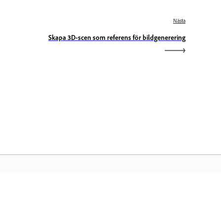
Nästa
Skapa 3D-scen som referens för bildgenerering
obe-startsidan