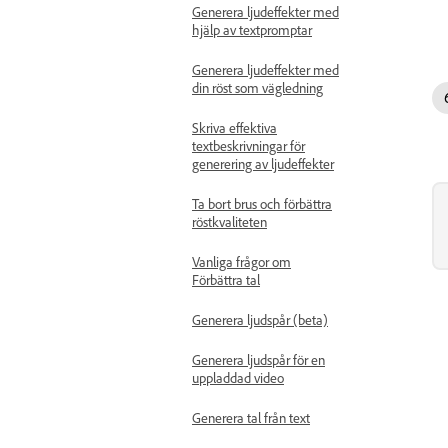
Generera ljudeffekter med
hjälp av textpromptar
Generera ljudeffekter med
din röst som vägledning
Skriva effektiva
textbeskrivningar för
generering av ljudeffekter
Ta bort brus och förbättra
röstkvaliteten
Vanliga frågor om
Förbättra tal
Generera ljudspår (beta)
Generera ljudspår för en
uppladdad video
Generera tal från text