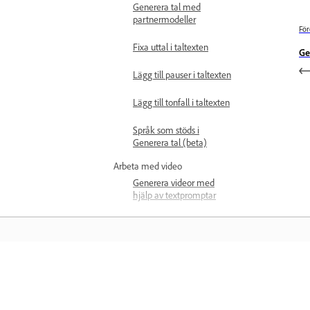
Generera tal med
partnermodeller
För
Fixa uttal i taltexten
Ge
Lägg till pauser i taltexten
Lägg till tonfall i taltexten
Språk som stöds i
Generera tal (beta)
Arbeta med video
Generera videor med
hjälp av textpromptar
Generera videor med
hjälp av bilder
Generera videor med
partnermodeller
Läs mer
Skriva effektiva