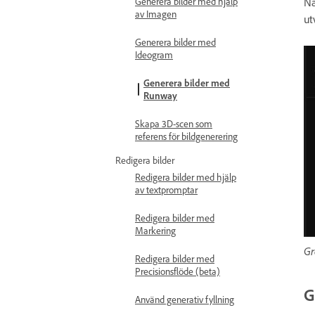
Generera bilder med hjälp
Nä
av Imagen
ut
Generera bilder med
Ideogram
Generera bilder med
Runway
Skapa 3D-scen som
referens för bildgenerering
Redigera bilder
Redigera bilder med hjälp
av textpromptar
Redigera bilder med
Markering
Gr
Redigera bilder med
Precisionsflöde (beta)
G
Använd generativ fyllning