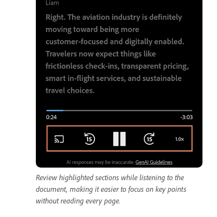
Review highlighted sections while listening to the
document, making it easier to focus on key points
without reading every page.