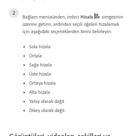
Bağlam menüsünden, imleci
Hizala
simgesinin
üzerine getirin, ardından seçili öğeleri hizalamak
için aşağıdaki seçeneklerden birini belirleyin:
Sola hizala
Ortala
Sağa hizala
Üste hizala
Ortaya hizala
Alta hizala
Yatay olarak dağıt
Dikey olarak dağıt
Görüntüleri, videoları, şekilleri ve