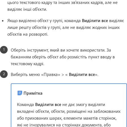
цього текстового кадру та інших зв’язаних кадрів, але не
виділяє інші об’єкти.
Якщо виділено об’єкт у групі, команда
Виділити все
виділяє
лише решту об’єктів у групі, але не виділяє жодних інших
об’єктів на розвороті.
Оберіть інструмент, який ви хочете використати. За
бажанням оберіть об'єкт або розмістіть пункт вводу в
текстовому кадрі.
Виберіть меню «Правка» > «
Виділити все
».
Примітка
Команда
Виділити все
не дає змогу виділяти
вкладені об'єкти, об'єкти, розміщені на заблокованих
або прихованих шарах, елементи макетів сторінок,
які не ігнорувалися на сторінках документа, або