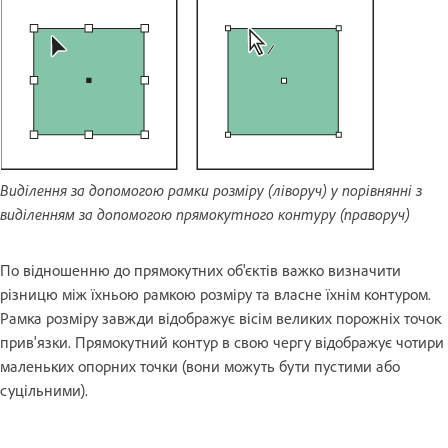
Виділення за допомогою рамки розміру (ліворуч) у порівнянні з
виділенням за допомогою прямокутного контуру (праворуч)
По відношенню до прямокутних об'єктів важко визначити
різницю між їхньою рамкою розміру та власне їхнім контуром.
Рамка розміру завжди відображує вісім великих порожніх точок
прив'язки. Прямокутний контур в свою чергу відображує чотири
маленьких опорних точки (вони можуть бути пустими або
суцільними).