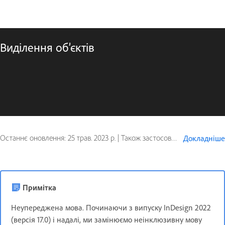
Виділення об’єктів
Останнє оновлення:
25 трав. 2023 р.
|
Також застосовується до Adobe InDesign CS6
Докладніше
Примітка
Неупереджена мова. Починаючи з випуску InDesign 2022
(версія 17.0) і надалі, ми замінюємо неінклюзивну мову