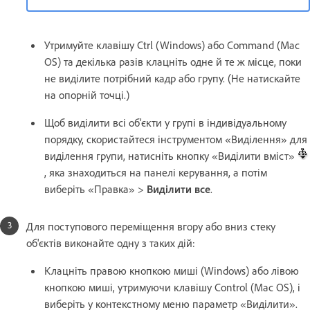
Утримуйте клавішу Ctrl (Windows) або Command (Mac
OS) та декілька разів клацніть одне й те ж місце, поки
не виділите потрібний кадр або групу. (Не натискайте
на опорній точці.)
Щоб виділити всі об’єкти у групі в індивідуальному
порядку, скористайтеся інструментом «Виділення» для
виділення групи, натисніть кнопку «Виділити вміст»
, яка знаходиться на панелі керування, а потім
виберіть «Правка» >
Виділити все
.
Для поступового переміщення вгору або вниз стеку
об'єктів виконайте одну з таких дій:
Клацніть правою кнопкою миші (Windows) або лівою
кнопкою миші, утримуючи клавішу Control (Mac OS), і
виберіть у контекстному меню параметр «Виділити».