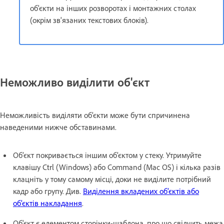
об'єкти на інших розворотах і монтажних столах
(окрім зв'язаних текстових блоків).
Неможливо виділити об'єкт
Неможливість виділяти об’єкти може бути спричинена
наведеними нижче обставинами.
Об’єкт покривається іншим об’єктом у стеку. Утримуйте
клавішу Ctrl (Windows) або Command (Mac OS) і кілька разів
клацніть у тому самому місці, доки не виділите потрібний
кадр або групу. Див.
Виділення вкладених об’єктів або
об’єктів накладання
.
Об'єкт є елементом сторінки-шаблона, про що свідчить межа