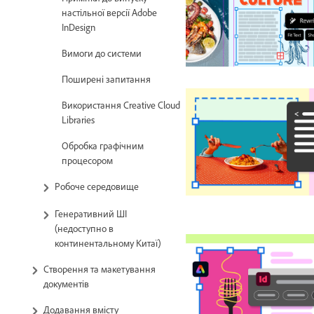
настільної версії Adobe
InDesign
Вимоги до системи
Поширені запитання
Використання Creative Cloud
Libraries
Обробка графічним
процесором
Робоче середовище
Генеративний ШІ
(недоступно в
континентальному Китаї)
Створення та макетування
документів
Додавання вмісту