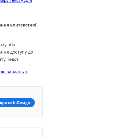
ання контекстної
азу або
ання доступу до
нту
Текст
.
ель завдань >
крити InDesign