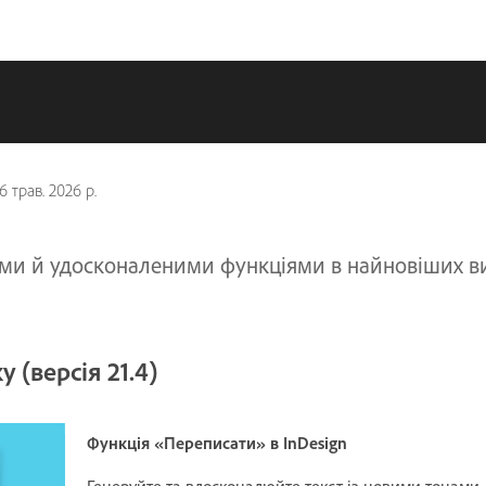
6 трав. 2026 р.
ми й удосконаленими функціями в найновіших в
 (версія 21.4)
Функція «Переписати» в InDesign
Генеруйте та вдосконалюйте текст із новими тонами