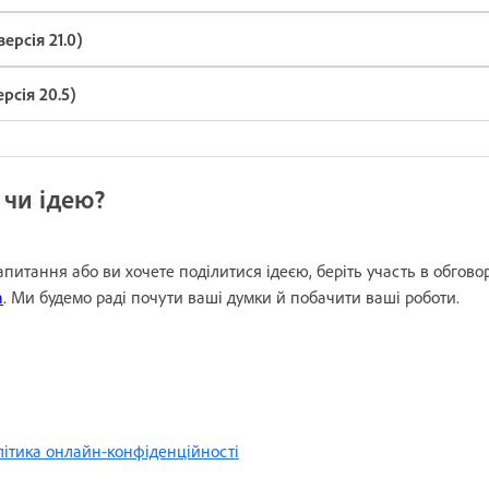
ерсія 21.0)
рсія 20.5)
 чи ідею?
запитання або ви хочете поділитися ідеєю, беріть участь в обгов
n
. Ми будемо раді почути ваші думки й побачити ваші роботи.
ітика онлайн-конфіденційності