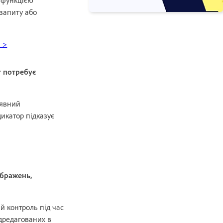
запиту або
n >
т потребує
аявний
дикатор підказує
ображень,
й контроль під час
дредагованих в