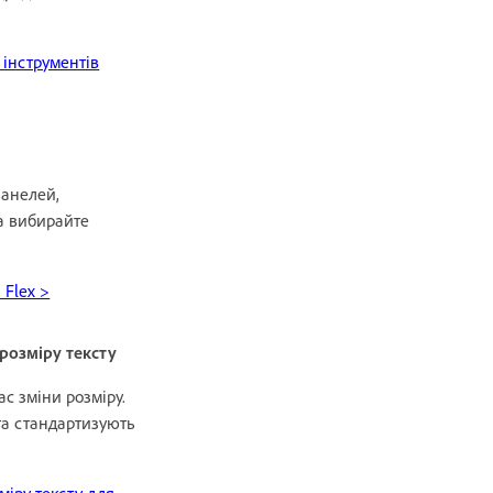
 інструментів
анелей,
а вибирайте
 Flex >
розміру тексту
ас зміни розміру.
та стандартизують
міру тексту для