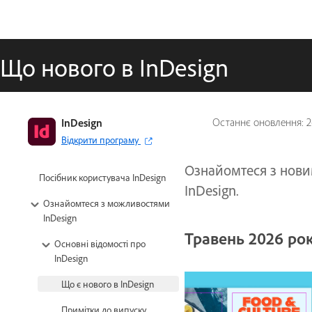
Що нового в InDesign
InDesign
Останнє оновлення:
2
Відкрити програму
Ознайомтеся з нови
Посібник користувача InDesign
InDesign.
Ознайомтеся з можливостями
InDesign
Травень 2026 року
Основні відомості про
InDesign
Що є нового в InDesign
Примітки до випуску