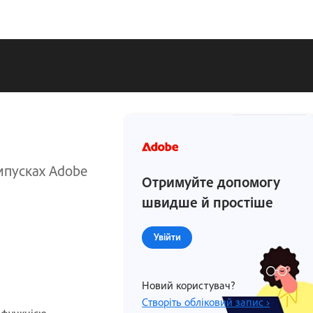
ипусках Adobe
Отримуйте допомогу
швидше й простіше
Увійти
Новий користувач?
Створіть обліковий запис ›
, функцією