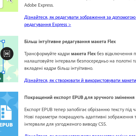
Adobe Express.
Дізнайтеся, як редагувати зображення за допомогою
редагування Express >
Більш інтуїтивне редагування макета Flex
Трансформуйте кадри
макета Flex
без відключення п
налаштовуйте інтервали безпосередньо на полотні т
вкладені кадри більш інтуїтивно.
Дізнайтеся, як створювати й використовувати макети
Покращений експорт EPUB для зручного змінення 
Експорт EPUB тепер запобігає обрізанню тексту під ч
Нові параметри покращують адаптивні зображення 
інтервали для узгодженого виводу CSS.
Дізнайтеся, як використовувати параметри зміни роз