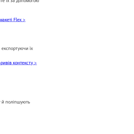
те їх за допомогою
акеті Flex >
 експортуючи їх
зривів контексту >
ру й поліпшують