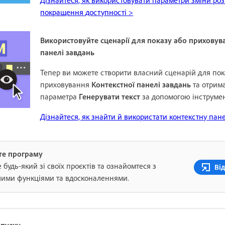
покращення доступності >
Використовуйте сценарії для показу або приховув
панелі завдань
Тепер ви можете створити власний сценарій для пок
приховування
Контекстної панелі завдань
та отрим
параметра
Генерувати текст
за допомогою інструме
Дізнайтеся, як знайти й використати контекстну пан
те програму
 будь-який зі своїх проєктів та ознайомтеся з
Від
ими функціями та вдосконаленнями.
ипуску