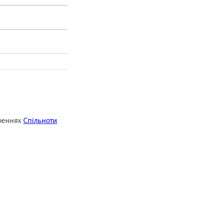
ореннях
Спільноти