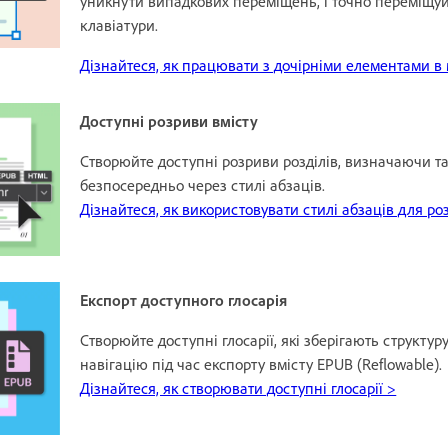
уникнути випадкових переміщень, і точно переміщуй
клавіатури.
Дізнайтеся, як працювати з дочірніми елементами в м
Доступні розриви вмісту
Створюйте доступні розриви розділів, визначаючи та
безпосередньо через стилі абзаців.
Дізнайтеся, як використовувати стилі абзаців для ро
Експорт доступного глосарія
Створюйте доступні глосарії, які зберігають структу
навігацію під час експорту вмісту EPUB (Reflowable).
Дізнайтеся, як створювати доступні глосарії >