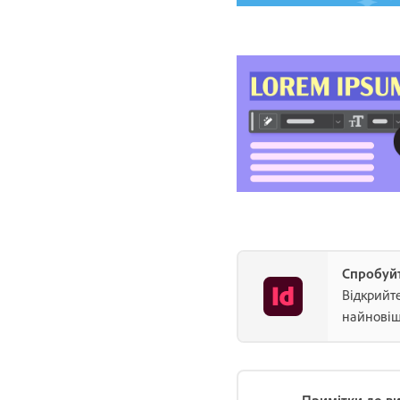
Спробуй
Відкрийте
найновіш
Примітки до в