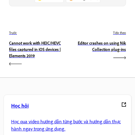
Trước
Tiếp theo
Cannot work with HEIC/HEVC
Editor crashes on using Nik
files captured in iOS devices |
Collection plug-ins
Elements 2019
Học hỏi
Học qua video hướng dẫn từng bước và hướng dẫn thực
hành ngay trong ứng dụng.