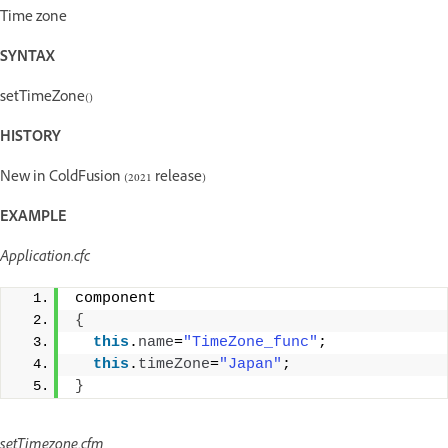
Time zone
SYNTAX
setTimeZone()
HISTORY
New in ColdFusion (2021 release)
EXAMPLE
Application.cfc
component 
{
this
.
name
=
"TimeZone_func"
; 
this
.
timeZone
=
"Japan"
; 
}
setTimezone.cfm