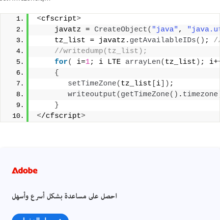
<
cfscript
>
    javatz = 
CreateObject
(
"java"
, 
"java.u
    tz_list = javatz.
getAvailableIDs
()
;
 /
 //writedump(tz_list); 
for
(
 i=
1
; i LTE 
arrayLen
(
tz_list
)
; i+
{
setTimeZone
(
tz_list
[
i
])
; 
writeoutput
(
getTimeZone
()
.
timezone
}
<
/cfscript
>
احصل على مساعدة بشكل أسرع وأسهل