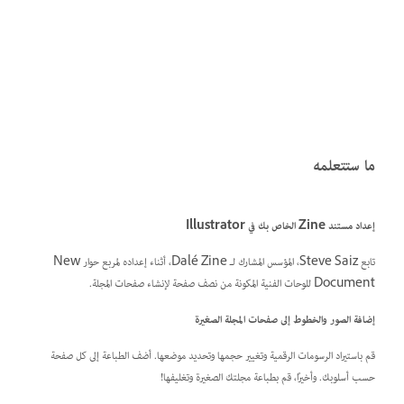
ما ستتعلمه
إعداد مستند Zine الخاص بك في Illustrator
تابع Steve Saiz، المؤسس المشارك لـ Dalé Zine، أثناء إعداده لمربع حوار New
Document للوحات الفنية المكونة من نصف صفحة لإنشاء صفحات المجلة.
إضافة الصور والخطوط إلى صفحات المجلة الصغيرة
قم باستيراد الرسومات الرقمية وتغيير حجمها وتحديد موضعها. أضف الطباعة إلى كل صفحة
حسب أسلوبك. وأخيرًا، قم بطباعة مجلتك الصغيرة وتغليفها!