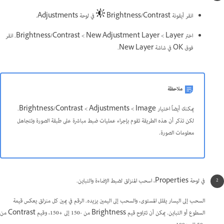
انقر أيقونة Brightness/Contrast
في لوحة Adjustments.
اختر Layer >‏ New Adjustment Layer >‏ Brightness/Contrast. انقر
فوق OK في شاشة New Layer.
ملاحظة
يمكنك أيضاً اختيار Image >‏ Adjustments >‏ Brightness/Contrast.
لكن تذكر أن هذه الطريقة تقوم بإجراء عمليات ضبط مباشرة على طبقة الصورة وتتجاهل
معلومات الصورة.
في لوحة Properties، اسحب المنزلق لضبط الإضاءة والتباين.
السحب إلى اليسار يقلل المستوى، والسحب إلى اليمين يزيده. الرقم في يمين كل منزلق يعكس قيمة
السطوع أو التباين. يمكن أن تتراوح قيم Brightness من -150 إلى +150، وقيم Contrast من