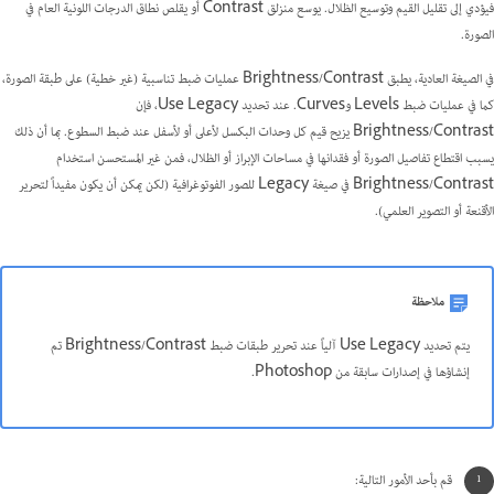
فيؤدي إلى تقليل القيم وتوسيع الظلال. يوسع منزلق Contrast أو يقلص نطاق الدرجات اللونية العام في
الصورة.
في الصيغة العادية، يطبق Brightness/Contrast عمليات ضبط تناسبية (غير خطية) على طبقة الصورة،
كما في عمليات ضبط Levels وCurves. عند تحديد Use Legacy، فإن
Brightness/Contrast يزيح قيم كل وحدات البكسل لأعلى أو لأسفل عند ضبط السطوع. بما أن ذلك
يسبب اقتطاع تفاصيل الصورة أو فقدانها في مساحات الإبراز أو الظلال، فمن غير المستحسن استخدام
Brightness/Contrast في صيغة Legacy للصور الفوتوغرافية (لكن يمكن أن يكون مفيداً لتحرير
الأقنعة أو التصوير العلمي).
ملاحظة
يتم تحديد Use Legacy آلياً عند تحرير طبقات ضبط Brightness/Contrast تم
إنشاؤها في إصدارات سابقة من Photoshop.
قم بأحد الأمور التالية: