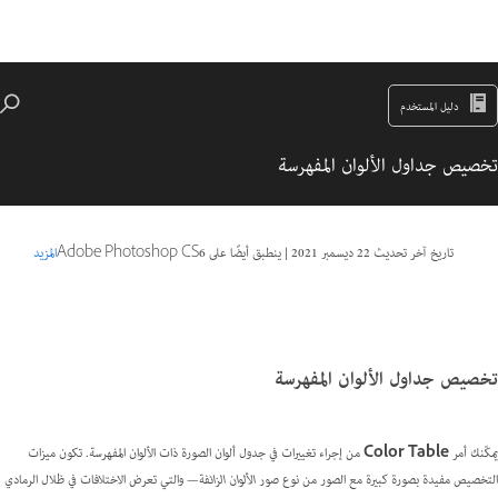
دليل المستخدم
تخصيص جداول الألوان المفهرسة
تاريخ آخر تحديث
22 ديسمبر 2021
|
ينطبق أيضًا على Adobe Photoshop CS6
المزيد
تخصيص جداول الألوان المفهرسة
يمكّنك أمر
Color Table
من إجراء تغييرات في جدول ألوان الصورة ذات الألوان المفهرسة. تكون ميزات
التخصيص مفيدة بصورة كبيرة مع الصور من نوع
صور الألوان الزائفة
— والتي تعرض الاختلافات في ظلال الرمادي