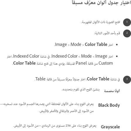
اختيار جدول ألوان معرّف مسبقاً
افتح الصورة ذات الألوان المفهرسة.
قم بأحد الأمور التالية:
اختر Image > Mode >
Color Table
.
اختر Image >‏ Mode >‏ Indexed Color. في شاشة Indexed Color، اختر
Custom من قائمة Panel المنبثقة. يؤدي هذا إلى فتح شاشة
Color Table
.
في شاشة
Color Table
، اختر جدولاً معرّفًا مسبقاً من قائمة Table.
ينشئ اللوح الذي تقوم بتحديده.
ألوانًا مخصصة
يعرض اللوح بناء على الألوان المختلفة التي يصدرها الجسم الأسود عند تسخينه—
Black Body
من الأسود إلى الأحمر والبرتقالي والأصفر والأبيض.
يعرض اللوح بناء على 256 مستوى من الرمادي—من الأسود إلى الأبيض.
Grayscale