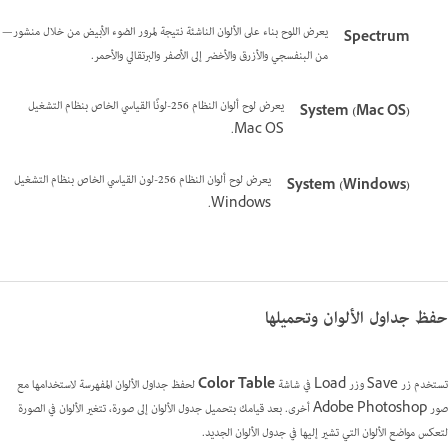
يعرض اللوح بناء على الألوان الناشئة نتيجة لمرور الضوء الأبيض من خلال منشور—
Spectrum
من البنفسجي والأزرق والأخضر إلى الأصفر والبرتقالي والأحمر.
يعرض لوح ألوان النظام 256-لونًا القياسي الخاص بنظام التشغيل
System (Mac OS)‎
Mac OS.
يعرض لوح ألوان النظام 256-لون القياسي الخاص بنظام التشغيل
System (Windows)‎
Windows.
حفظ جداول الألوان وتحميلها
تستخدم زر Save وزر Load في شاشة
Color Table
لحفظ جداول الألوان المفهرسة لاستخدامها مع
صور Adobe Photoshop أخرى. بعد قيامك بتحميل جدول الألوان إلى صورة، تتغير الألوان في الصورة
لتعكس مواضع الألوان التي تشير إليها في جدول الألوان الجديد.