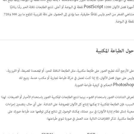
(نقطة في البوصة). تتسم أغلب طابعات الليزر PostScript بدقة تبلغ 600 نقطة في البوصة، بينما تبلغ دقة
أجهزة فصل الألوان PostScript 1200 نقطة في البوصة أو أعلى. تنتج الطابعات نافثة الحبر رشًا رذاذيًا
متناهي الصغر من الحبر وليس نقاطًا حقيقية، مما يؤدي إلى الحصول على دقة تقريبية تتراوح ما بين 300 و720
نقطة في البوصة.
حول الطباعة المكتبية
على الأرجح أنك تطبع الصور على طابعة مكتبية، مثل الطابعة النافثة للحبر، أو المصعدة للصبغة، أو الليزرية،
وليس على جهاز فصل الألوان، إلا إذا كنت تعمل في شركة طباعة تجارية أو مكتب خدمة. يتيح لك
Photoshop التحكم في كيفية طباعة الصورة.
تعرض الشاشات الصور باستخدام الضوء، بينما تنتج الطابعات المكتبية الصور باستخدام الأحبار أو الصبغات. لهذا
السبب، فإن الطابعة المكتبية لا يمكنها إنتاج كل الألوان المعروضة على الشاشة. على أي حال، بتضمين إجراءات
معينة (مثل نظام إدارة الألوان) في سير عملك، يمكنك الوصول إلى نتائج يمكن توقعها عند طباعة صورك على
طابعة مكتبية. تذكر الافتراضات التالية عند العمل في صورة تنوي طباعتها: