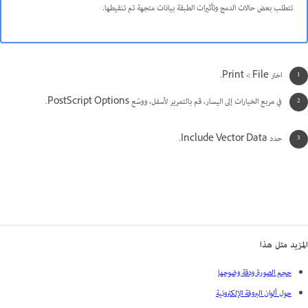
تتطلب بعض حالات الدمج وتأثيرات الطبقة بيانات متجهة تم تنقيطها.
اختر File‏ > Print.
في مربع الخيارات إلى اليسار، قم بالتمرير لأسفل، ووسّع PostScript Options.
حدد Include Vector Data.
المزيد مثل هذا
حجم الصورة ودقة وضوحها
حول ألوان البروفة الإلكترونية