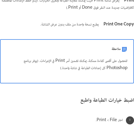
Print
يعرض شاشة Print حيث يمكنك معاينة الطباعة وتعيين الخيارات. (يتم حفظ الإعدادات المخصصة
كافتراضيات جديدة عند النقر فوق Done أو Print.)
Print One Copy
يطبع نسخة واحدة من ملف بدون عرض الشاشة.
ملاحظة
للحصول على أقصى كفاءة ممكنة، يمكنك تضمين أمر Print في الإجراءات. (يوفر برنامج
Photoshop كل إعدادات الطباعة في شاشة واحدة.)
اضبط خيارات الطباعة واطبع
اختر File‏ > Print.