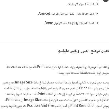
لطباعة الصورة، انقر طباعة.
لغلق الشاشة بدون حفظ الخيارات، انقر فوق Cancel.
لحفظ الخيارات وإغلاق الشاشة، انقر فوق Done.
تعيين موضع الصور وتغيير مقياسها‬
يمكنك ضبط موضع الصورة ومقياسها باستخدام الخيارات في شاشة Print. الحدود المظللة عند الحافة تمثل
هوامش الورق المحدد؛ والمنطقة المحدودة تكون بيضاء.
يتحدد حجم المخرجات الأساسي للصورة بواسطة إعدادات حجم الوثيقة في شاشة
Image Size
. يؤدي تغيير
مقياس صورة في شاشة Print إلى تغيير حجم ودقة وضوح الصورة المطبوعة فقط. على سبيل المثال، إذا قمت
بتغيير مقياس صورة ذات 72 نقطة في البوصة إلى 50% في الشاشة Print، فستتم طباعة الصورة بدقة 144
نقطة في البوصة؛ ومع ذلك، فلن تتغير إعدادات حجم الوثيقة في شاشة
Image Size
. في شاشة Print،
يعرض الحقل Print Resolution في أسفل القسم Position And Size دقة وضوح الطابعة بحسب