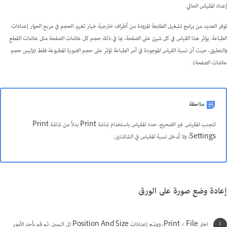
إعداد المقياس الحالي.
توفر العديد من برامج تشغيل الطابعة المزودة من أطراف خارجية خيار تغيير الحجم في مربع الحوار إعدادات
الطباعة. يؤثر هذا القياس في كل شيئ على الصفحة، بما في ذلك حجم كل علامات الصفحة مثل علامات القطع
والتعليق، حيث أن نسبة القياس الموجودة في أمر الطباعة تؤثر على حجم الصورة المطبوعة فقط (وليس حجم
علامات الصفحة).
ملاحظة
لتجنب المقياس غير الصحيح، حدد المقياس باستخدام شاشة Print بدلاً من شاشة Print
Settings؛ ولا تُدخل نسبة المقياس في الشاشتين.
إعادة وضع صورة على الورق
اختر File >‏ Print، ووسّع إعدادات Position And Size إلى اليمين. ثم قم بأحد الأمور