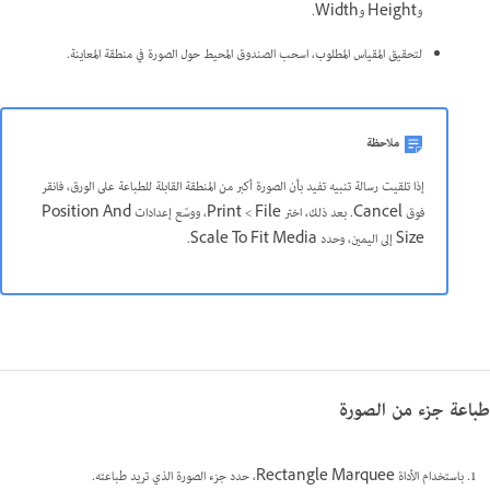
وHeight وWidth.
لتحقيق المقياس المطلوب، اسحب الصندوق المحيط حول الصورة في منطقة المعاينة.
ملاحظة
إذا تلقيت رسالة تنبيه تفيد بأن الصورة أكبر من المنطقة القابلة للطباعة على الورق، فانقر
فوق Cancel. بعد ذلك، اختر File >‏ Print، ووسّع إعدادات Position And
Size إلى اليمين، وحدد Scale To Fit Media.
طباعة جزء من الصورة
باستخدام الأداة Rectangle Marquee، حدد جزء الصورة الذي تريد طباعته.