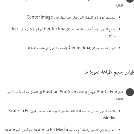
التالية:
لتوسيط الصورة في المنطقة التي يمكن طباعتها، حدد Center Image.
لوضع الصورة رقمياً، قم بإلغاء تحديد Center Image ثم قم بإدخال قيم لـ Top
وLeft.
قم بإلغاء تحديد Center Image، واسحب الصورة في منطقة المعاينة.
قياس حجم طباعة صورة ما
اختر File >‏ Print، ووسّع إعدادات Position And Size إلى اليمين. ثم قم بأحد الأمور
التالية:
لملاءمة الصورة ضمن مساحة قابلة للطباعة من الورقة المحددة، انقر فوق Scale To Fit
Media.
لتغيير مقياس الصورة رقميًا، ألغِ تحديد Scale To Fit Media، ثم أدخل قيم Scale