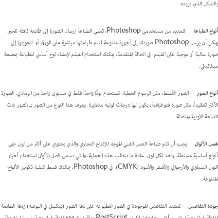
بالشكل الذي تريده.
أنواع الطباعة
للعديد من مستخدمي Photoshop، تعني الطباعة إرسال الصورة إلى طابعة نافثة للحبر.
يمكن أن يرسل Photoshop صورتك إلى أجهزة متنوعة لتتم طباعتها مباشرة على الورق أو لتحويلها إلى
صورة سالبة أو موجبة على الفيلم. في الحالة المتقدمة، يمكنك استخدام الفيلم لإنشاء لوح أساسي للطباعة بمطبعة
ميكانيكي.
أنواع الصور
الصور الأبسط، مثل الرسوم الخطية، تستخدم لونًا واحدًا فقط في مستوى واحد من الرمادي. الصورة
الأكثر تعقيداً، مثل صورة فتوغرافية، يكون لها درجات لونية متغايرة. يعرف هذا النوع من الصور بـ
الصور ذات
الدرجة اللونية المتصلة
.
فصل الألوان
يجب أن تتم طباعة العمل الفني الموجه للإنتاج التجاري والذي يحتوي على أكثر من لون على
ألواح أساسية مستقلة، واحد لكل لون. عادة ما تتطلب هذه العملية، والتي تسمى
فصل الألوان
استخدام أحبار
اللون السماوي والأرجواني والأصفر والأسود (CMYK). في Photoshop، يمكنك ضبط كيفية تكوين الألواح
المتنوعة.
جودة التفاصيل
تعتمد التفاصيل الموجودة في الصور المطبوعة على دقة الصور (بيكسل في البوصة) ودقة الطابعة