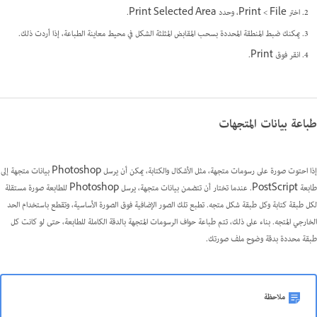
اختر File >‏ Print، وحدد Print Selected Area.
يمكنك ضبط المنطقة المحددة بسحب المقابض المثلثة الشكل في محيط معاينة الطباعة، إذا أردت ذلك.
انقر فوق Print.
طباعة بيانات المتجهات
إذا احتوت صورة على رسومات متجهة، مثل الأشكال والكتابة، يمكن أن يرسل Photoshop بيانات متجهة إلى
طابعة PostScript. عندما تختار أن تتضمن بيانات متجهة، يرسل Photoshop للطابعة صورة مستقلة
لكل طبقة كتابة وكل طبقة شكل متجه. تطبع تلك الصور الإضافية فوق الصورة الأساسية، وتقطع باستخدام الحد
الخارجي المتجه. بناء على ذلك، تتم طباعة حواف الرسومات المتجهة بالدقة الكاملة للطابعة، حتى لو كانت كل
طبقة محددة بدقة وضوح ملف صورتك.
ملاحظة