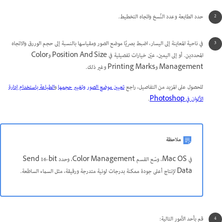
حدد الطابعة وعدد النُسخ واتجاه التخطيط.
في ناحية المعاينة إلى اليسار، اضبط بصريًا موضع الصور ومقياسها بالنسبة إلى حجم الوررق والاتجاه
المحددين. أو إلى اليمين، عيّن خيارات تفصيلية في Position And Size وColor
Management وPrinting Marks وغير ذلك.
للحصول على المزيد من التفاصيل، راجع
تعيين موضع الصور وتغيير حجمها
و
الطباعة باستخدام إدارة
الألوان في Photoshop
.
ملاحظة
في Mac OS، وسّع القسم Color Management، وحدد Send 16-bit
Data لإنتاج أعلى جودة ممكنة بدرجات لونية متدرجة ورقيقة، مثل السماء الساطعة.
قم بأحد الأمور التالية: