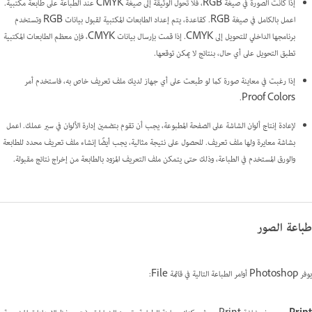
إذا كانت الصورة في صيغة RGB، فلا تحول الوثيقة إلى صيغة CMYK عند الطباعة على طابعة مكتبية.
اعمل بالكامل في صيغة RGB. كقاعدة، يتم إعداد الطابعات المكتبية لقبول بيانات RGB وتستخدم
برنامجها الداخلي للتحويل إلى CMYK. إذا قمت بإرسال بيانات CMYK، فإن معظم الطابعات المكتبية
تطبق التحويل على أي حال، بنتائج لا يمكن توقعها.
إذا رغبت في معاينة صورة كما لو طبعت على أي جهاز لديك ملف تعريف خاص به، فاستخدم أمر
Proof Colors.
لإعادة إنتاج ألوان الشاشة على الصفحة المطبوعة، يجب أن تقوم بتضمين إدارة الألوان في سير عملك. اعمل
بشاشة معايرة ولها ملف تعريف. للحصول على نتيجة مثالية، يجب أيضًا إنشاء ملف تعريف محدد للطابعة
والورق المستخدم في الطباعة، وذلك حتى يتمكن ملف التعريف المزود بالطابعة من إخراج نتائج مقبولة.
طباعة الصور
يوفر Photoshop أوامر الطباعة التالية في قائمة File: