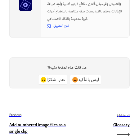
والنصوص والموسيقى.أنشئ مقاطع فيديو قصيرة وأعِد صياغة
الإطارات، واقتص الفيديوهات بدقة متناهية باستخدام أدوات
قوية مدعومة بالذكاء الاصطناعي.
فتح التطبيق
هل كانت هذه الصفحة مفيدة؟
ليس بالتأكيد
نعم، شكرًا
الصفحة التالية
Previous
Add numbered image files as a
Glossary
single clip