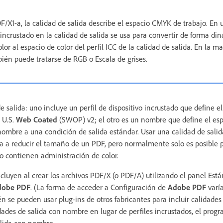
F/X1-a, la calidad de salida describe el espacio CMYK de trabajo. En u
 incrustado en la calidad de salida se usa para convertir de forma di
or al espacio de color del perfil ICC de la calidad de salida. En la ma
én puede tratarse de RGB o Escala de grises.
e salida: uno incluye un perfil de dispositivo incrustado que define el
 U.S.
Web Coated
(SWOP) v2; el otro es un nombre que define el esp
ombre a una condición de salida estándar. Usar una calidad de sali
da a reducir el tamaño de un PDF, pero normalmente solo es posible 
o contienen administración de color.
ncluyen al crear los archivos PDF/X (o PDF/A) utilizando el panel Est
dobe PDF
. (La forma de acceder a Configuración de
Adobe PDF
varía
én se pueden usar plug-ins de otros fabricantes para incluir calidades 
ades de salida con nombre en lugar de perfiles incrustados, el progra
alida con nombre.