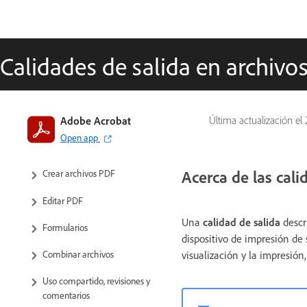
Calidades de salida en archivo
Introducción a Acrobat
Adobe Acrobat
Última actualización el
Open app
Espacio de trabajo
Acerca de las cali
Crear archivos PDF
Editar PDF
Una
calidad de salida
descri
Formularios
dispositivo de impresión de 
visualización y la impresión
Combinar archivos
Uso compartido, revisiones y
comentarios