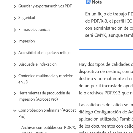
Nota
Guardar y exportar archivos PDF
En un flujo de trabajo PD
Seguridad
de PDF/X-3, el perfil ICC
con administración de col
Firmas electrónicas
será CMYK, aunque tambi
Impresión
Accesibilidad, etiquetas y reflujo
Hay dos tipos de calidades d
Búsqueda e indexación
dispositivo de destino, como
Contenido multimedia y modelos
destino y normalmente da n
en 3D
de un perfil incrustado ayu
1a o archivos PDF/X-3 que n
Herramientas de producción de
impresión (Acrobat Pro)
Las calidades de salida se i
Comprobación preliminar (Acrobat
diálogo Configuración de
A
Pro)
aplicación utilizada.) Tambi
de los documentos con calid
Archivos compatibles con PDF/X,
color asociado al color de s