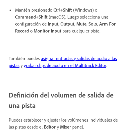
Mantén presionado
Ctrl
+
Shift
(Windows) o
Command
+
Shift
(macOS). Luego selecciona una
configuración de
Input
,
Output
,
Mute
,
Solo
,
Arm For
Record
o
Monitor Input
para cualquier pista.
También puedes
asignar entradas y salidas de audio a las
pistas
y
grabar clips de audio en el Multitrack Editor
.
Definición del volumen de salida de
una pista
Puedes establecer y ajustar los volúmenes individuales de
las pistas desde el
Editor
y
Mixer
panel.