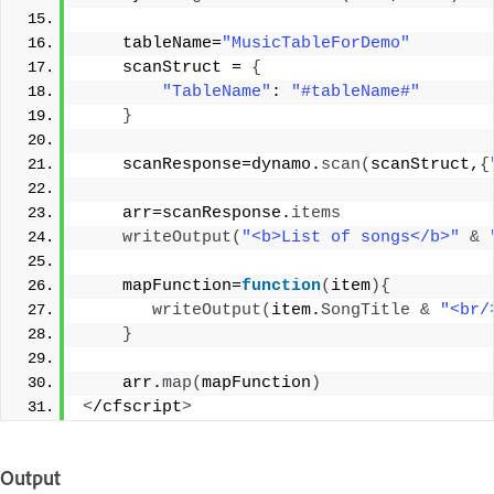
    tableName=
"MusicTableForDemo"
    scanStruct = 
{
"TableName"
: 
"#tableName#"
}
    scanResponse=dynamo.
scan
(
scanStruct,
{
    arr=scanResponse.
items
writeOutput
(
"<b>List of songs</b>"
&
    mapFunction=
function
(
item
){
writeOutput
(
item.
SongTitle
&
"<br/
}
    arr.
map
(
mapFunction
)
<
/cfscript
>
Output