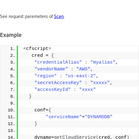
See request parameters of
Scan
.
Example
<
cfscript
>
   cred = 
{
"credentialAlias"
:
"myalias"
, 
"vendorName"
:
"AWS"
, 
"region"
:
"us-east-2"
, 
"secretAccessKey"
:
"xxxxx"
, 
"accessKeyId"
:
"xxxx"
}
    conf=
{
"serviceName"
=
"DYNAMODB"
}
    dynamo=
getCloudService
(
cred, conf
)