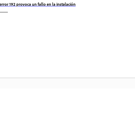
 error 192 provoca un fallo en la instalación
Comunidad
In
a
Participe en debates, encuentre
Ac
nte
respuestas, aprenda de expertos y
fa