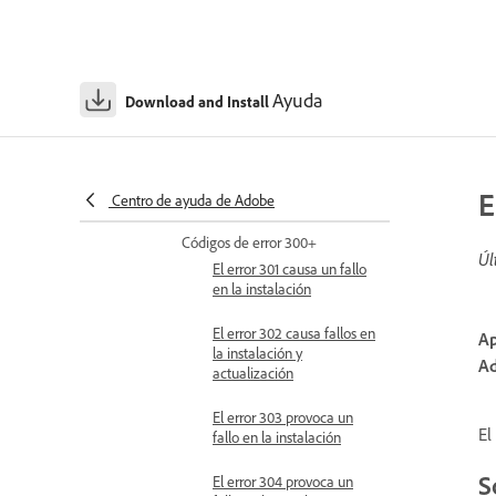
El error 213 provoca un
fallo en la instalación
Ayuda
El error 240 causa fallos en
Download and Install
la instalación y
actualización
Error 241 causa un fallo de
E
Centro de ayuda de Adobe
actualización
Códigos de error 300+
Úl
El error 301 causa un fallo
en la instalación
El error 302 causa fallos en
Ap
la instalación y
Ad
actualización
El error 303 provoca un
El
fallo en la instalación
S
El error 304 provoca un