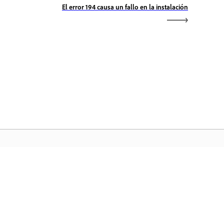
El error 194 causa un fallo en la instalación
icio de Adobe
ceda a sus aplicaciones y servicios
voritos de Creative Cloud, gestión de