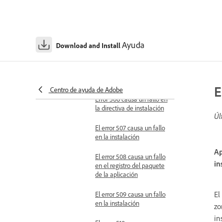
El error 502 provoca un
fallo en la instalación
El error 503 causa un fallo
Ayuda
Download and Install
en la instalación
El error 505 causa un fallo
de permisos
E
Centro de ayuda de Adobe
Error 506 causa un fallo en
la directiva de instalación
Úl
El error 507 causa un fallo
en la instalación
Ap
El error 508 causa un fallo
in
en el registro del paquete
de la aplicación
El
El error 509 causa un fallo
en la instalación
zo
in