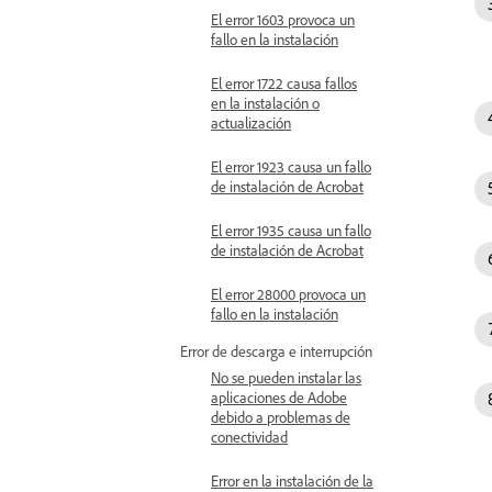
El error 1603 provoca un
fallo en la instalación
El error 1722 causa fallos
en la instalación o
actualización
El error 1923 causa un fallo
de instalación de Acrobat
El error 1935 causa un fallo
de instalación de Acrobat
El error 28000 provoca un
fallo en la instalación
Error de descarga e interrupción
No se pueden instalar las
aplicaciones de Adobe
debido a problemas de
conectividad
Error en la instalación de la