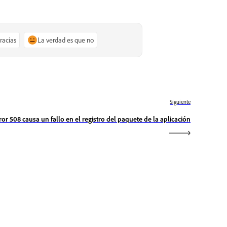
gracias
La verdad es que no
Siguiente
rror 508 causa un fallo en el registro del paquete de la aplicación