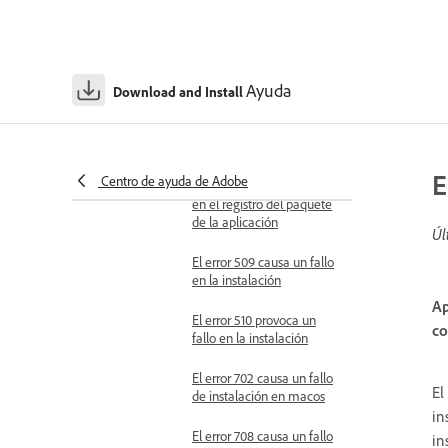
El error 505 causa un fallo
de permisos
Error 506 causa un fallo en
Ayuda
la directiva de instalación
Download and Install
El error 507 causa un
fallo en la instalación
E
Centro de ayuda de Adobe
El error 508 causa un fallo
en el registro del paquete
de la aplicación
Úl
El error 509 causa un fallo
en la instalación
Ap
El error 510 provoca un
co
fallo en la instalación
El error 702 causa un fallo
El
de instalación en macos
in
El error 708 causa un fallo
in