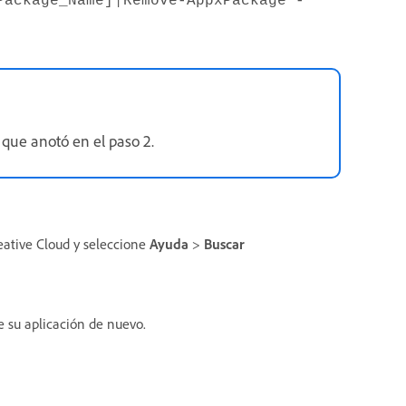
Package_Name]
Remove-AppxPackage -
que anotó en el paso 2.
reative Cloud y seleccione
Ayuda
>
Buscar
e su aplicación de nuevo.