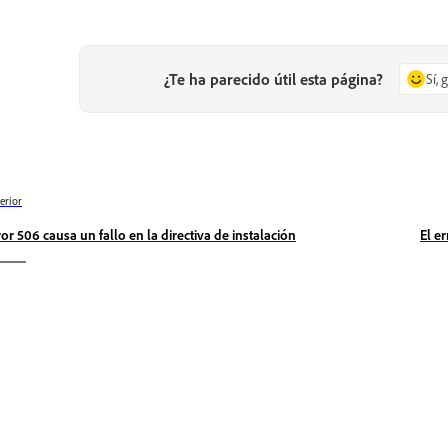
¿Te ha parecido útil esta página?
Sí, 
erior
ror 506 causa un fallo en la directiva de instalación
El e