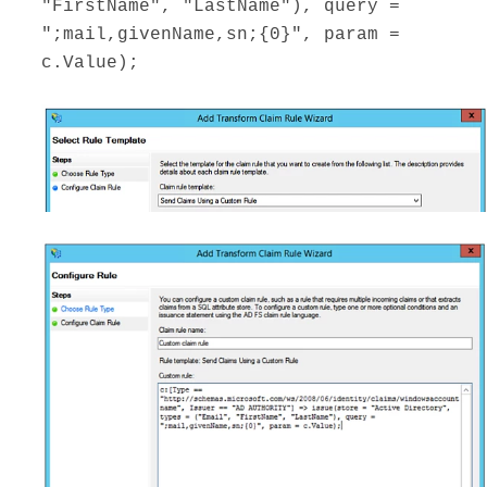
"FirstName", "LastName"), query =
";mail,givenName,sn;{0}", param =
c.Value);