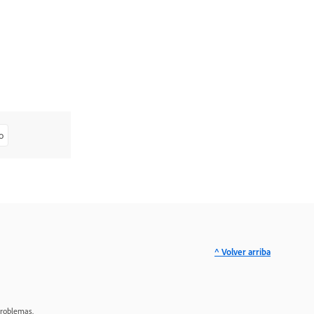
o
^ Volver arriba
problemas.