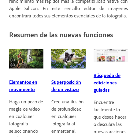
rendimiento más rápidos más la compatibilidad nativa con
Apple Silicon. En este sencillo editor de imágenes
encontrará todos sus elementos esenciales de la fotografía.
Resumen de las nuevas funciones
Búsqueda de
Elementos en
Superposición
ediciciones
movimiento
de un vistazo
guiadas
Haga un poco de
Cree una ilusión
Encuentre
magia de vídeo
de profundidad
fácilmente lo
en cualquier
en cualquier
que desea hacer
fotografía
fotografía al
o descubra las
seleccionando
enmarcar al
nuevas acciones