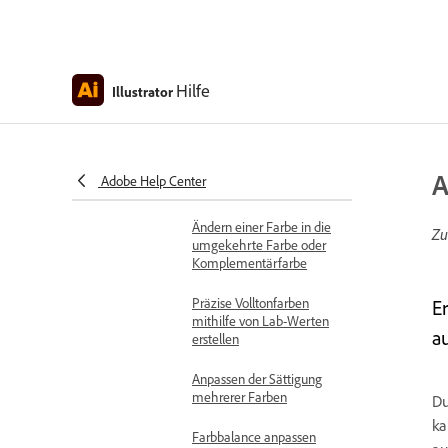
Farbbedienfeld-Optionen
Auswählen von Farben per
Hilfe
Farbbedienfeld
Illustrator
Farbmodus konvertieren
Farben druckbar oder
A
Adobe Help Center
websicher machen
Ändern einer Farbe in die
Zu
umgekehrte Farbe oder
Komplementärfarbe
Präzise Volltonfarben
E
mithilfe von Lab-Werten
a
erstellen
Anpassen der Sättigung
mehrerer Farben
Du
ka
Farbbalance anpassen