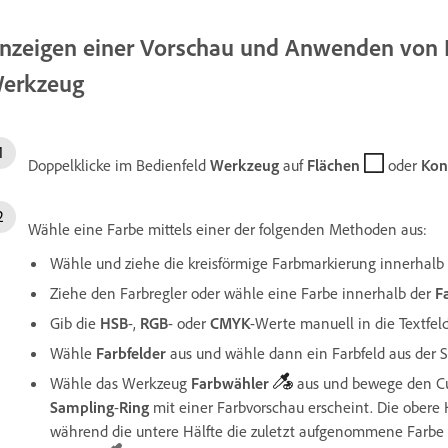
nzeigen einer Vorschau und Anwenden von 
erkzeug
Doppelklicke im Bedienfeld
Werkzeug
auf
Flächen
oder
Kon
Wähle eine Farbe mittels einer der folgenden Methoden aus:
Wähle und ziehe die kreisförmige Farbmarkierung innerhalb
Ziehe den Farbregler oder wähle eine Farbe innerhalb der
F
Gib die
HSB
-,
RGB
- oder
CMYK
-Werte manuell in die Textfeld
Wähle
Farb
felder
aus und wähle dann ein Farbfeld aus der 
Wähle das Werkzeug
Farb
wähler
aus
und bewege den Cu
Sampling
-
Ring
mit einer Farbvorschau erscheint. Die obere 
während die untere Hälfte die zuletzt aufgenommene Farbe 