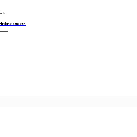
ück
rbtöne ändern
Community
Ad