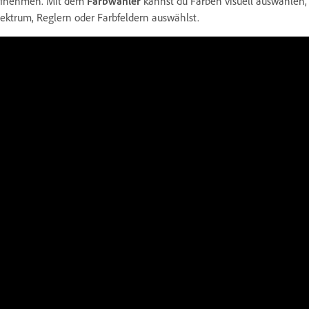
fnehmen. Mit dem
Farbwähler
kannst du Farben visuell auswählen,
ektrum, Reglern oder Farbfeldern auswählst.