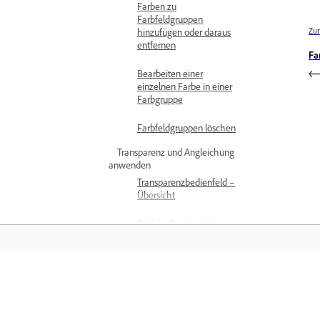
Farben zu
Farbfeldgruppen
Zur
hinzufügen oder daraus
entfernen
Fa
Bearbeiten einer
einzelnen Farbe in einer
Farbgruppe
Farbfeldgruppen löschen
Transparenz und Angleichung
anwenden
Transparenzbedienfeld –
Übersicht
Deckkraft anpassen
Überblick über die
Deckkraftmaske
Training
Transparenz mit
Deckkraftmasken
anpassen