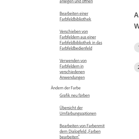
anlegen und öffnen
A
Bearbeiten einer
Farbfeldbibliothek
W
Verschieben von
Farbfeldern aus einer
Farbfeldbibliothek in das
Farbfeldbedienfeld
Verwenden von
Farbfeldern in
verschiedenen
Anwendungen
Ändern der Farbe
Grafik neu färben
Übersicht der
Umfärbungsoptionen
Bearbeiten von Farbenmit
dem Dialogfeld „Farben
bearbeiten“