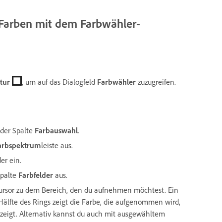
Farben mit dem Farbwähler-
tur
, um auf das Dialogfeld
Farb
wähler
zuzugreifen.
 der Spalte
Farb
auswahl
.
arb
spektrum
leiste aus.
er ein.
Spalte
Farb
felder
aus.
rsor zu dem Bereich, den du aufnehmen möchtest. Ein
Hälfte des Rings zeigt die Farbe, die aufgenommen wird,
zeigt.
Alternativ kannst du auch mit ausgewähltem