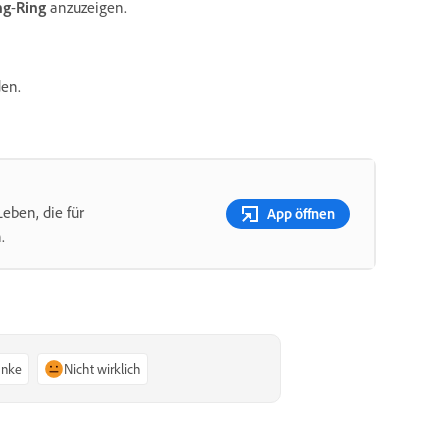
ng
-
Ring
anzuzeigen.
den.
eben, die für
App öffnen
.
anke
Nicht wirklich