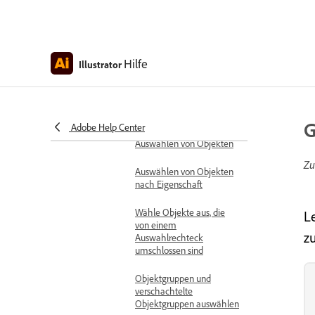
Verfeinere Pfade in
Illustrator mit dem
Ankerpunkt- und dem
Glätten-Werkzeug
Hilfe
Illustrator
Objekte verwalten
Auswählen von Objekten
Objektauswahlmethoden
und -einstellungen
G
Adobe Help Center
Auswählen von Objekten
Zu
Auswählen von Objekten
nach Eigenschaft
Wähle Objekte aus, die
L
von einem
z
Auswahlrechteck
umschlossen sind
Objektgruppen und
verschachtelte
Objektgruppen auswählen