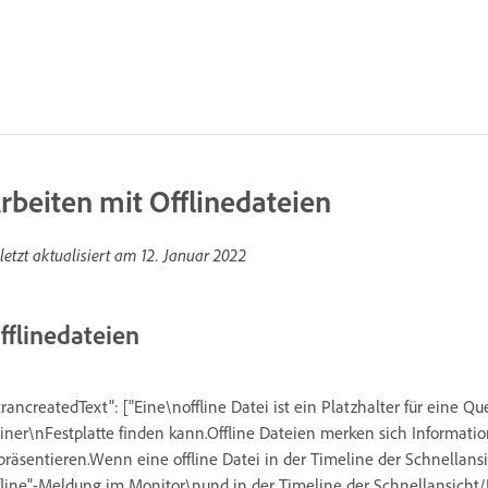
rbeiten mit Offlinedateien
letzt aktualisiert am
12. Januar 2022
fflinedateien
trancreatedText": ["Eine\noffline Datei ist ein Platzhalter für eine Q
iner\nFestplatte finden kann.Offline Dateien merken sich Informatio
präsentieren.Wenn eine offline Datei in der Timeline der Schnellans
fline"-Meldung im Monitor\nund in der Timeline der Schnellansicht