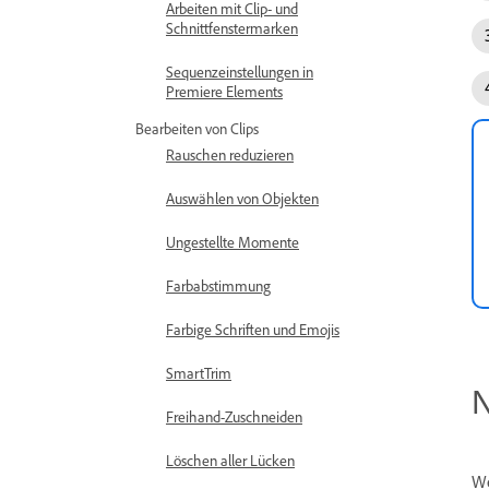
Arbeiten mit Clip- und
Schnittfenstermarken
Sequenzeinstellungen in
Premiere Elements
Bearbeiten von Clips
Rauschen reduzieren
Auswählen von Objekten
Ungestellte Momente
Farbabstimmung
Farbige Schriften und Emojis
SmartTrim
N
Freihand-Zuschneiden
Löschen aller Lücken
We