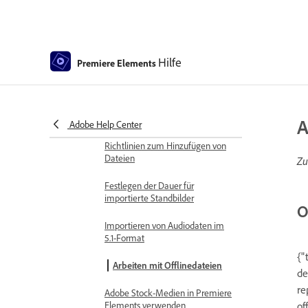
Archivieren von Projekten
GPU-beschleunigtes Rendern
Hilfe
Premiere Elements
360°- und VR-Videobearbeitung
Importieren und Hinzufügen von Medien
Hinzufügen von Medien
A
Adobe Help Center
Richtlinien zum Hinzufügen von
Dateien
Zu
Festlegen der Dauer für
importierte Standbilder
O
Importieren von Audiodaten im
5.1-Format
{"
Arbeiten mit Offlinedateien
de
re
Adobe Stock-Medien in Premiere
of
Elements verwenden