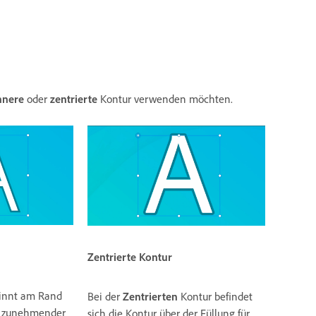
nnere
oder
zentrierte
Kontur verwenden möchten.
Zentrierte
Kontur
innt am Rand
Bei der
Zentrierten
Kontur befindet
i zunehmender
sich die Kontur über der Füllung für