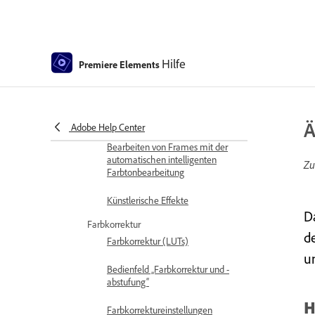
Ersetzen von Filmmaterial
Arbeiten mit Originalclips
Hilfe
Premiere Elements
Schneiden unerwünschter
Frames – Editor mit Assistent
Clips zuschneiden
Ä
Adobe Help Center
Bearbeiten von Frames mit der
automatischen intelligenten
Zu
Farbtonbearbeitung
Künstlerische Effekte
D
Farbkorrektur
d
Farbkorrektur (LUTs)
u
Bedienfeld „Farbkorrektur und -
abstufung“
H
Farbkorrektureinstellungen