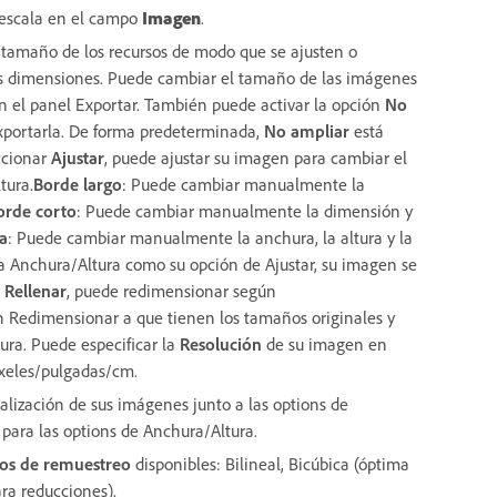
 escala en el campo
Imagen
.
l tamaño de los recursos de modo que se ajusten o
las dimensiones. Puede cambiar el tamaño de las imágenes
 en el panel Exportar. También puede activar la opción
No
xportarla. De forma predeterminada,
No ampliar
está
eccionar
Ajustar
, puede ajustar su imagen para cambiar el
tura.
Borde largo
: Puede cambiar manualmente la
orde corto
: Puede cambiar manualmente la dimensión y
a
: Puede cambiar manualmente la anchura, la altura y la
a Anchura/Altura como su opción de Ajustar, su imagen se
r
Rellenar
, puede redimensionar según
 Redimensionar a que tienen los tamaños originales y
ra. Puede especificar la
Resolución
de su imagen en
xeles/pulgadas/cm.
alización de sus imágenes junto a las options de
para las options de Anchura/Altura.
os de remuestreo
disponibles: Bilineal, Bicúbica (óptima
ra reducciones).