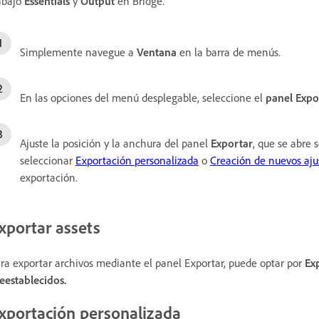
abajo
Essentials
y
Output
en Bridge.
Simplemente navegue a
Ventana
en la barra de menús.
En las opciones del menú desplegable, seleccione el
panel Expo
Ajuste la posición y la anchura del panel
Exportar
, que se abre 
seleccionar
Exportación personalizada
o
Creación de nuevos aju
exportación.
xportar assets
ra exportar archivos mediante el panel Exportar, puede optar por
Ex
eestablecidos.
xportación personalizada