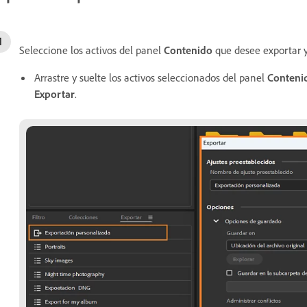
Seleccione los activos del panel
Contenido
que desee exportar y 
Arrastre y suelte los activos seleccionados del panel
Conteni
Exportar
.