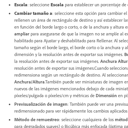
Escala
: seleccione
Escala
para establecer un porcentaje de
Cambiar tamaño a
: seleccione esta opción para cambiar e
rellenen un área de rectángulo de destino y así establecer 
en función del borde largo o corto, o de la anchura y altura
ampliar
para asegurarse de que la imagen no se amplíe al e
habilitado para Ajustar y deshabilitado para Rellenar. Al sel
tamaño según el borde largo, el borde corto o la anchura y al
dimensión y la resolución antes de exportar sus imágenes.
B
la resolución antes de exportar sus imágenes.
Anchura Altur
resolución antes de exportar sus imágenes.Cuando seleccion
redimensiona según un rectángulo de destino. Al selecciona
Anchura/Altura
.También puede ver miniaturas de imagen en
nuevos de las imágenes mencionados debajo de cada miniatu
píxeles/pulgada o píxeles/cm y métricas de
Dimensión
en pí
Previsualización de imagen
: También puede ver una previsu
redimensionado para ver rápidamente los cambios aplicados 
Método de remuestreo
: seleccione cualquiera de los
métod
para degradados suaves) o Bicúbica más enfocada (óptima pa