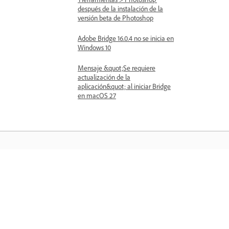
después de la instalación de la
versión beta de Photoshop
Adobe Bridge 16.0.4 no se inicia en
Windows 10
Mensaje &quot;Se requiere
actualización de la
aplicación&quot; al iniciar Bridge
en macOS 27
Aprender
Aprenda con tutoriales en vídeo paso 
paso y orientación práctica directame