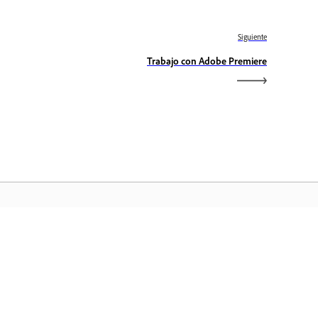
Siguiente
Trabajo con Adobe Premiere
icio de Adobe
ceda a sus aplicaciones y servicios
voritos de Creative Cloud, gestión de