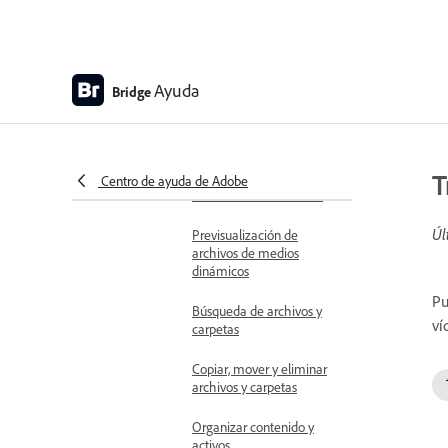
Configuración de
preferencias de metadatos
Organizar archivos y carpetas
Ayuda
Bridge
Importación de fotografías
con Photo Downloader
Apertura de archivos
T
Centro de ayuda de Adobe
Ordenación de archivos
Úl
Previsualización de
archivos de medios
dinámicos
Pu
Búsqueda de archivos y
ví
carpetas
Copiar, mover y eliminar
archivos y carpetas
Organizar contenido y
activos