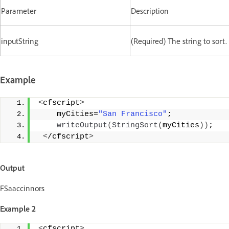
Parameter
Description
inputString
(Required) The string to sort.
Example
<
cfscript
>
    myCities=
"San Francisco"
;            
writeOutput
(
StringSort
(
myCities
))
; 
<
/cfscript
>
Output
FSaaccinnors
Example 2
<
cfscript
>