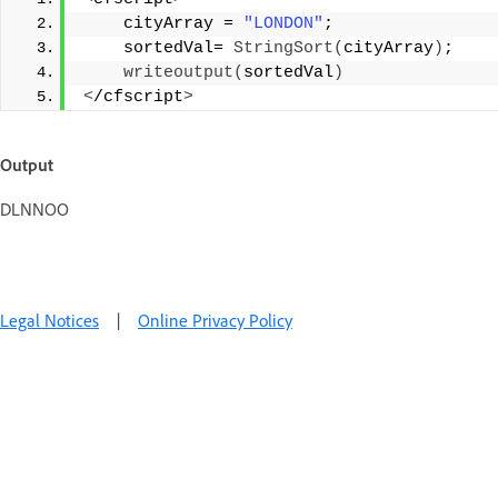
    cityArray = 
"LONDON"
;             
    sortedVal= 
StringSort
(
cityArray
)
; 
writeoutput
(
sortedVal
)
<
/cfscript
>
Output
DLNNOO
Legal Notices
|
Online Privacy Policy