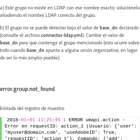
a) Este grupo no existe en LDAP con ese nombre exacto; soluciónelo
añadiendo el nombre LDAP correcto del grupo.
b) El grupo no se puede detectar bajo el valor de
base_dn
declarado
(consulte el archivo
connector-ldap.yml
). Cambie el valor de
base_dn
para que contenga el grupo mencionado (esto ocurre sobre
todo cuando
base_dn
apunta a alguna unión organizativa, en lugar
de ser lo más amplio posible).
error.group.not_found
Entrada del registro de muestra:
2018-
01
-
01
11
:
25
:
45
1
 ERROR umapi.action - 
Error en requestID: action_1 (Usuario: {'user': 
'myuser@domain.com', 'useAdobeID': True, 
'requestID': 'action_1'}, Comando: {'add': 