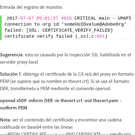
Entrada del registro de muestra:
2017-
07
-
07
09
:
01
:
37
4916
 CRITICAL main - UMAPI 
connection to org id 'someUUIDvalue@AdobeOrg' 
failed: [SSL: CERTIFICATE_VERIFY_FAILED] 
certificate verify failed (_ssl.c:
661
)
Sugerencia
: esto es causado por la inspección SSL habilitada en el
servidor proxy local
Solución 1
: obtenga el certificado de la CA raíz del proxy en formato
PEM (se supone que su nombre es
thecert.crt
). Si se usa el formato
DER, transfórmelo a PEM mediante el comando openssl:
openssl x509 -inform DER -in thecert.crt -out thecert.pem -
outform PEM
Nota
: ver el contenido del certificado y encontrar una cadena
codificada en base64 entre las líneas
-----BEGIN CERTIFICATE----- y -----END CERTIFICATE----- significaría