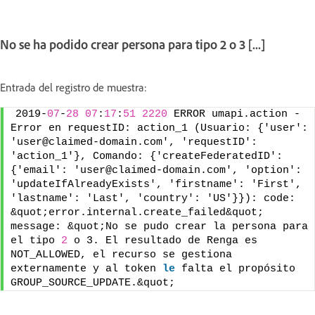
No se ha podido crear persona para tipo 2 o 3 [...]
Entrada del registro de muestra:
2019-
07
-
28
07
:
17
:
51
2220
 ERROR umapi.action - 
Error en requestID: action_1 (Usuario: {'user': 
'user@claimed-domain.com', 'requestID': 
'action_1'}, Comando: {'createFederatedID': 
{'email': 'user@claimed-domain.com', 'option': 
'updateIfAlreadyExists', 'firstname': 'First', 
'lastname': 'Last', 'country': 'US'}}): code: 
&quot;error.internal.create_failed&quot; 
message: &quot;No se pudo crear la persona para 
el tipo 
2
 o 3. El resultado de Renga es 
NOT_ALLOWED, el recurso se gestiona 
externamente y al token 
le
 falta el propósito 
GROUP_SOURCE_UPDATE.&quot;