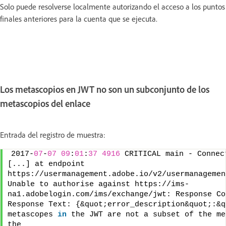
Solo puede resolverse localmente autorizando el acceso a los puntos
finales anteriores para la cuenta que se ejecuta.
Los metascopios en JWT no son un subconjunto de los
metascopios del enlace
Entrada del registro de muestra:
2017-
07
-
07
09
:
01
:
37
4916
 CRITICAL main - Connect
[...] at endpoint 
https://usermanagement.adobe.io/v2/usermanagemen
Unable to authorise against https://ims-
na1.adobelogin.com/ims/exchange/jwt: Response Co
Response Text: {&quot;error_description&quot;:&q
metascopes 
in
 the JWT are not a subset of the me
the 