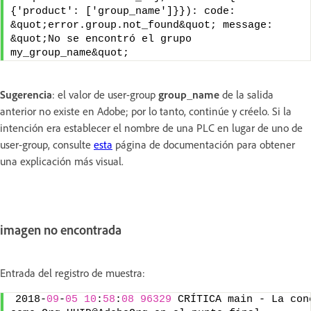
{'product': ['group_name']}}): code: 
&quot;error.group.not_found&quot; message: 
&quot;No se encontró el grupo 
my_group_name&quot;
Sugerencia
: el valor de user-group
group_name
de la salida
anterior no existe en Adobe; por lo tanto, continúe y créelo. Si la
intención era establecer el nombre de una PLC en lugar de uno de
user-group, consulte
esta
página de documentación para obtener
una explicación más visual.
imagen no encontrada
Entrada del registro de muestra:
2018-
09
-
05
10
:
58
:
08
96329
 CRÍTICA main - La con