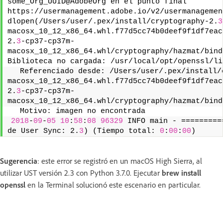
some_Org_UUID@AdobeOrg en el punto final 
https://usermanagement.adobe.io/v2/usermanagemen
dlopen(/Users/user/.pex/install/cryptography-2.
3
macosx_10_12_x86_64.whl.f77d5cc74b0deef9f1df7eac
2.
3
-cp37-cp37m-
macosx_10_12_x86_64.whl/cryptography/hazmat/bind
Biblioteca no cargada: /usr/local/opt/openssl/li
  Referenciado desde: /Users/user/.pex/install/
macosx_10_12_x86_64.whl.f77d5cc74b0deef9f1df7eac
2.
3
-cp37-cp37m-
macosx_10_12_x86_64.whl/cryptography/hazmat/bind
  Motivo: imagen no encontrada
2018
-
09
-
05
10
:
58
:
08
96329
 INFO main - =========
de User Sync: 2.
3
) (Tiempo total: 
0
:
00
:
00
) 
Sugerencia
: este error se registró en un macOS High Sierra, al
utilizar UST versión 2.3 con Python 3.7.0. Ejecutar
brew install
openssl
en la Terminal solucionó este escenario en particular.