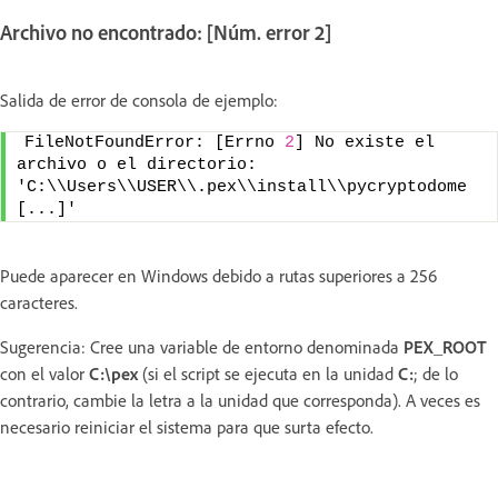
Archivo no encontrado: [Núm. error 2]
Salida de error de consola de ejemplo:
FileNotFoundError: [Errno 
2
] No existe el 
archivo o el directorio: 
'C:\\Users\\USER\\.pex\\install\\pycryptodome 
[...]'
Puede aparecer en Windows debido a rutas superiores a 256
caracteres.
Sugerencia: Cree una variable de entorno denominada
PEX_ROOT
con el valor
C:\pex
(si el script se ejecuta en la unidad
C:
; de lo
contrario, cambie la letra a la unidad que corresponda). A veces es
necesario reiniciar el sistema para que surta efecto.