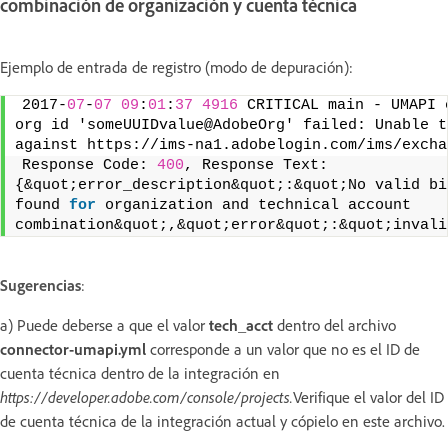
combinación de organización y cuenta técnica
Ejemplo de entrada de registro (modo de depuración):
2017-
07
-
07
09
:
01
:
37
4916
 CRITICAL main - UMAPI 
org id 'someUUIDvalue@AdobeOrg' failed: Unable t
against https://ims-na1.adobelogin.com/ims/excha
Response Code: 
400
, Response Text: 
{&quot;error_description&quot;:&quot;No valid bi
found 
for
 organization and technical account 
combination&quot;,&quot;error&quot;:&quot;invali
Sugerencias
:
a) Puede deberse a que el valor
tech_acct
dentro del archivo
connector-umapi.yml
corresponde a un valor que no es el ID de
cuenta técnica dentro de la integración en
https://developer.adobe.com/console/projects.
Verifique el valor del ID
de cuenta técnica de la integración actual y cópielo en este archivo.