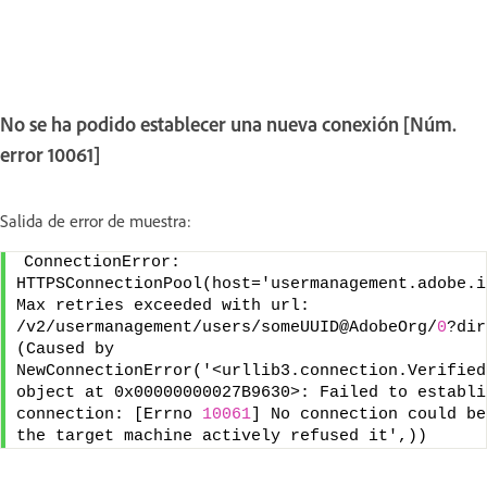
No se ha podido establecer una nueva conexión [Núm.
error 10061]
Salida de error de muestra:
ConnectionError: 
HTTPSConnectionPool(host='usermanagement.adobe.i
Max retries exceeded with url: 
/v2/usermanagement/users/someUUID@AdobeOrg/
0
?dir
(Caused by 
NewConnectionError('<urllib3.connection.Verified
object at 0x00000000027B9630>: Failed to establi
connection: [Errno 
10061
] No connection could be
the target machine actively refused it',))