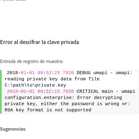
Error al descifrar la clave privada
Entrada de registro de muestra:
2018-
01
-
01
09
:
52
:
23
7920
 DEBUG umapi - umapi: 
reading private key data from file 
C:\path\to\private.key
2018
-
01
-
01
09
:
52
:
23
7920
 CRITICAL main - umapi 
configuration.enterprise: Error decrypting 
private key, either the password is wrong or: 
RSA key format is not supported
Sugerencias
: