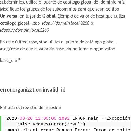
subdominios, utilice el puerto de catálogo global del dominio raíz.
Modifique los grupos de los subdominios para que sean de tipo
Universal
en lugar de
Global
. Ejemplo de valor de host que utiliza
catálogo global: ldap
ldap://domain.local:3268
o
ldaps://domain.local:3269
En este último caso, si se utiliza el puerto de catálogo global,
asegúrese de que el valor de base_dn no tome ningún valor:
base_dn: ""
error.organization.invalid_id
Entrada del registro de muestra:
2020-
08
-
20
12
:
00
:
00
1892
 ERROR main - Excepción
    raise RequestError(result)
umapi_client.error.RequestError: Error de solic