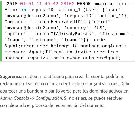
2018-
01
-
01
11
:
49
:
42
28102
 ERROR umapi.action - 
Error 
in
 requestID: action_1 (User: {'user': 
'myuser@domain2.com', 'requestID':'action_1'}, 
Command: {'createFederatedID': {'email': 
'myuser@domain2.com', 'country': 'US', 
'option': 'ignoreIfAlreadyExists', 'firstname': 
'fname', 'lastname': 'lname'}}): code: 
&quot;error.user.belongs_to_another_org&quot; 
message: &quot;Illegal to invite user from 
another organization's owned auth src&quot;
Sugerencia
: el dominio utilizado para crear la cuenta podría no
reclamarse ni ser de confianza dentro de sus organizaciones. Debe
aparecer una bandera o punto verde para los dominios activos en
Admin Console -> Configuración
. Si no es así, se puede resolver
completando el proceso de reclamación del dominio.