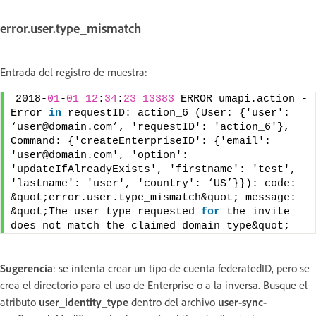
error.user.type_mismatch
Entrada del registro de muestra:
2018-
01
-
01
12
:
34
:
23
13383
 ERROR umapi.action - 
Error 
in
 requestID: action_6 (User: {'user': 
‘user@domain.com’, 'requestID': 'action_6'}, 
Command: {'createEnterpriseID': {'email': 
'user@domain.com', 'option': 
'updateIfAlreadyExists', 'firstname': 'test', 
'lastname': 'user', 'country': ‘US’}}): code: 
&quot;error.user.type_mismatch&quot; message: 
&quot;The user type requested 
for
 the invite 
does not match the claimed domain type&quot;
Sugerencia
: se intenta crear un tipo de cuenta federatedID, pero se
crea el directorio para el uso de Enterprise o a la inversa. Busque el
atributo
user_identity_type
dentro del archivo
user-sync-