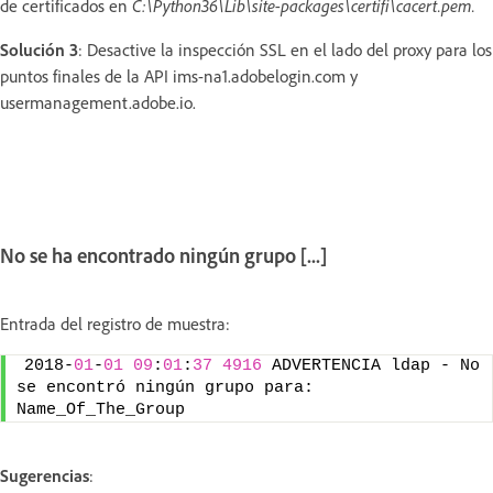
de certificados en
C:\Python36\Lib\site-packages\certifi\cacert.pem.
Solución 3
: Desactive la inspección SSL en el lado del proxy para los
puntos finales de la API ims-na1.adobelogin.com y
usermanagement.adobe.io.
No se ha encontrado ningún grupo [...]
Entrada del registro de muestra:
2018-
01
-
01
09
:
01
:
37
4916
 ADVERTENCIA ldap - No 
se encontró ningún grupo para: 
Name_Of_The_Group
Sugerencias
: