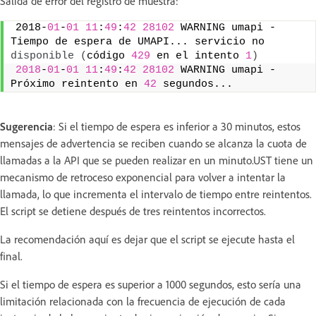
Salida de error del registro de muestra:
2018-
01
-
01
11
:
49
:
42
28102
 WARNING umapi - 
Tiempo de espera de UMAPI... servicio no 
disponible
(
código 
429
 en el intento 
1
)
2018
-
01
-
01
11
:
49
:
42
28102
 WARNING umapi - 
Próximo reintento en 
42
 segundos...
Sugerencia
: Si el tiempo de espera es inferior a 30 minutos, estos
mensajes de advertencia se reciben cuando se alcanza la cuota de
llamadas a la API que se pueden realizar en un minuto.UST tiene un
mecanismo de retroceso exponencial para volver a intentar la
llamada, lo que incrementa el intervalo de tiempo entre reintentos.
El script se detiene después de tres reintentos incorrectos.
La recomendación aquí es dejar que el script se ejecute hasta el
final.
Si el tiempo de espera es superior a 1000 segundos, esto sería una
limitación relacionada con la frecuencia de ejecución de cada