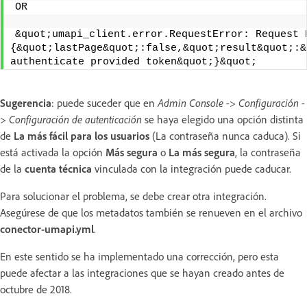
OR
&quot;umapi_client.error.RequestError: Request 
{&quot;lastPage&quot;:false,&quot;result&quot;:&
authenticate provided token&quot;}&quot;
Sugerencia
: puede suceder que en
Admin Console -> Configuración -
> Configuración de autenticación
se haya elegido una opción distinta
de
La más fácil para los usuarios
(La contraseña nunca caduca). Si
está activada la opción
Más segura
o
La más segura
, la contraseña
de la
cuenta técnica
vinculada con la integración puede caducar.
Para solucionar el problema, se debe crear otra integración.
Asegúrese de que los metadatos también se renueven en el archivo
conector-umapi.yml
.
En este sentido se ha implementado una corrección, pero esta
puede afectar a las integraciones que se hayan creado antes de
octubre de 2018.