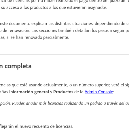
ficit de licencias por no haber realizado el pago dentro del plazo de r
 su acceso a los productos a los que estuvieran asignados.
 este documento explican las distintas situaciones, dependiendo de
zo de renovación. Las secciones también detallan los pasos a seguir p
las, si se han renovado parcialmente.
ón completa
cencias que está usando actualmente, o un número superior, verá el 
tañas
Información general
y
Productos
de la
Admin Console
:
ripción. Puedes añadir más licencias realizando un pedido a través del 
ejarán el nuevo recuento de licencias.