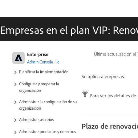
Empresas en el plan VIP: Ren
Adobe para empresas y equipos:
Enterprise
Última actualización el
Guía de administración
Admin Console
Planificar la implementación
Se aplica a empresas.
Configurar y preparar la
organización
Para ver los detalles de
Administrar la configuración de su
organización
Administrar usuarios
Plazo de renovaci
Administrar productos y derechos