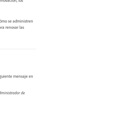
enovación, los
 cómo se administren
ara renovar las
siguiente mensaje en
administrador de