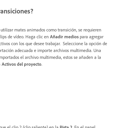
ansiciones?
 utilizar mates animados como transición, se requieren
clips de vídeo. Haga clic en
Añadir medios
para agregar
activos con los que desee trabajar. Seleccione la opción de
rtación adecuada e importe archivos multimedia. Una
importados el archivo multimedia, estos se añaden a la
a
Activos del proyecto
.
ue el clip 2 (clip saliente) en la
Pista 2
. En el panel