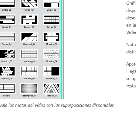
Gráf
disp
desea
en la
Vídeo
Nota
disti
Apar
Haga
se ap
resta
vele los mates del vídeo con las superposiciones disponibles