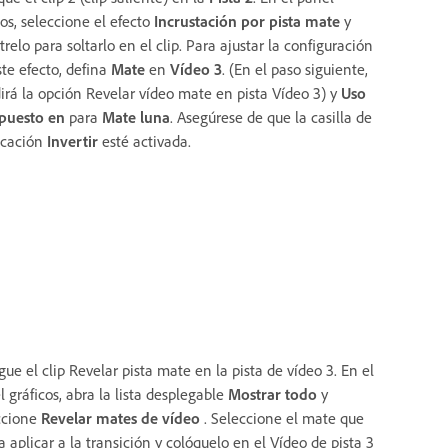
tos, seleccione el efecto
Incrustación por pista mate
y
trelo para soltarlo en el clip. Para ajustar la configuración
ste efecto, defina
Mate
en
Vídeo 3
. (En el paso siguiente,
irá la opción Revelar vídeo mate en pista Vídeo 3) y
Uso
puesto en
para
Mate luna
. Asegúrese de que la casilla de
ficación
Invertir
esté activada.
ue el clip Revelar pista mate en la pista de vídeo 3. En el
 gráficos, abra la lista desplegable
Mostrar todo
y
ccione
Revelar mates de vídeo
. Seleccione el mate que
 aplicar a la transición y colóquelo en el Vídeo de pista 3