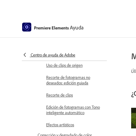
fotogramas
Ajuste de brillo, contraste y color:
edición guiada
Ayuda
Premiere Elements
Estabilización de la secuencia de
vídeo con la estabilización de
imagen
Sustitución de material de archivo
M
Centro de ayuda de Adobe
Uso de clips de origen
Úl
Recorte de fotogramas no
deseados: edición guiada
¿
Recorte de clips
Edición de fotogramas con Tono
inteligente automático
Efectos artísticos
Corrección y degradado de color