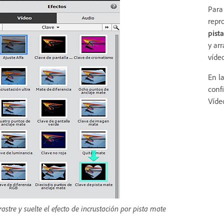
Para
repr
pist
y arr
vídeo
En l
conf
Víde
rastre y suelte el efecto de incrustación por pista mate