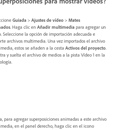
perposiciones para mostrar vídeos?
ccione
Guiada
>
Ajustes de vídeo
>
Mates
mados
. Haga clic en
Añadir multimedia
para agregar un
o. Seleccione la opción de importación adecuada e
rte archivos multimedia. Una vez importados el archivo
imedia, estos se añaden a la cesta
Activos del proyecto
.
tra y suelta el archivo de medios a la pista Vídeo 1 en la
ología.
a, para agregar superposiciones animadas a este archivo
imedia, en el panel derecho, haga clic en el icono