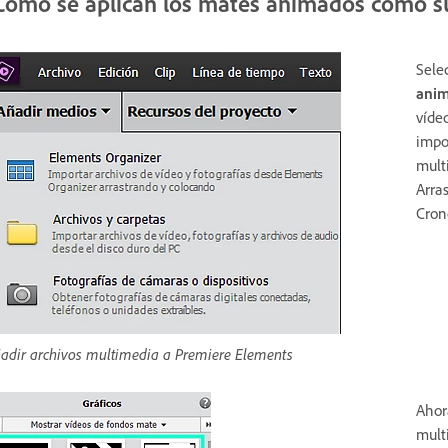
Cómo se aplican los mates animados como su
Sele
ani
víde
impo
mult
Arras
Cron
adir archivos multimedia a Premiere Elements
Ahor
mult