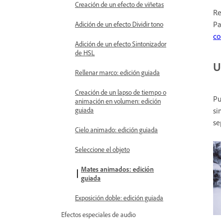
Creación de un efecto de viñetas
Re
Pa
Adición de un efecto Dividir tono
co
Adición de un efecto Sintonizador
de HSL
U
Rellenar marco: edición guiada
Creación de un lapso de tiempo o
Pu
animación en volumen: edición
guiada
si
se
Cielo animado: edición guiada
Seleccione el objeto
Mates animados: edición
guiada
Exposición doble: edición guiada
Efectos especiales de audio