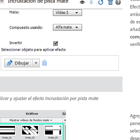
Efec
arrás
de e
añad
com
veri
licar y ajustar el efecto Incrustación por pista mate
Agreg
panel
sele
desea