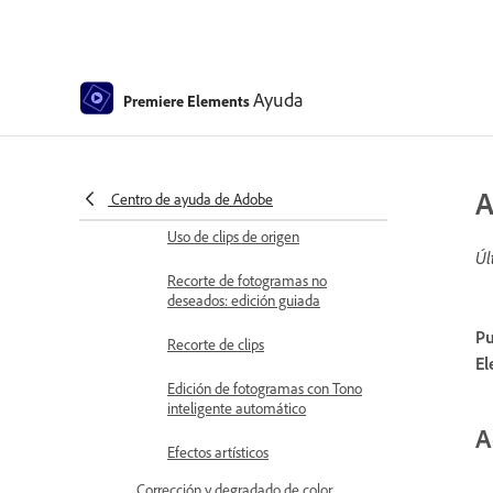
fotogramas
Ajuste de brillo, contraste y color:
edición guiada
Ayuda
Premiere Elements
Estabilización de la secuencia de
vídeo con la estabilización de
imagen
Sustitución de material de archivo
A
Centro de ayuda de Adobe
Uso de clips de origen
Úl
Recorte de fotogramas no
deseados: edición guiada
Pu
Recorte de clips
El
Edición de fotogramas con Tono
inteligente automático
A
Efectos artísticos
Corrección y degradado de color