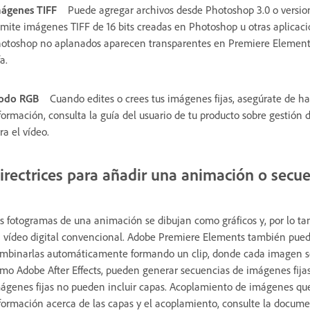
ágenes TIFF
Puede agregar archivos desde Photoshop 3.0 o versio
mite imágenes TIFF de 16 bits creadas en Photoshop u otras aplicacio
otoshop no aplanados aparecen transparentes en Premiere Element
fa.
odo RGB
Cuando edites o crees tus imágenes fijas, asegúrate de 
formación, consulta la guía del usuario de tu producto sobre gestió
ra el vídeo.
irectrices para añadir una animación o secue
s fotogramas de una animación se dibujan como gráficos y, por lo ta
 vídeo digital convencional. Adobe Premiere Elements también pued
mbinarlas automáticamente formando un clip, donde cada imagen se
mo Adobe After Effects, pueden generar secuencias de imágenes fij
ágenes fijas no pueden incluir capas. Acoplamiento de imágenes qu
formación acerca de las capas y el acoplamiento, consulte la document