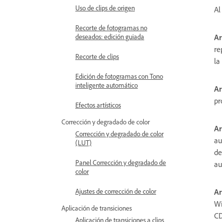
Uso de clips de origen
Al
Recorte de fotogramas no
Ar
deseados: edición guiada
re
Recorte de clips
la
Edición de fotogramas con Tono
inteligente automático
Ar
pr
Efectos artísticos
Corrección y degradado de color
A
Corrección y degradado de color
au
(LUT)
de
Panel Corrección y degradado de
au
color
Ar
Ajustes de corrección de color
Wi
Aplicación de transiciones
CD
Aplicación de transiciones a clips