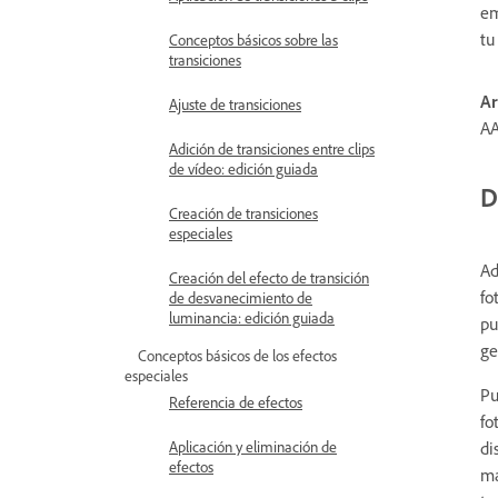
em
tu
Conceptos básicos sobre las
transiciones
Ar
Ajuste de transiciones
AA
Adición de transiciones entre clips
de vídeo: edición guiada
D
Creación de transiciones
especiales
Ad
Creación del efecto de transición
fo
de desvanecimiento de
luminancia: edición guiada
pu
ge
Conceptos básicos de los efectos
especiales
Pu
Referencia de efectos
fo
di
Aplicación y eliminación de
efectos
ma