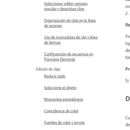
Seleccionar, editar, agrupar,
co
vincular y desactivar clips
2.
Organización de clips en la línea
Re
de escenas
Pr
Uso de marcadores de clip y línea
de tiempo
ti
de
Configuración de secuencia en
ti
Premiere Elements
Pr
Edición de clips
Reducir ruido
Si
Seleccione el objeto
D
Momentos espontáneos
Coincidencia de color
Cu
Fuentes de color y emojis
de