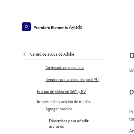
vídeo
Creación de películas
instantáneas
Ayuda
Premiere Elements
Visualización de las propiedades
de los clips
Visualización de los archivos de
D
Centro de ayuda de Adobe
un proyecto
Archivado de proyectos
Úl
Renderizado acelerado por GPU
D
Edición de vídeo en 360° y RV
Importación y adición de medios
Agregar medios
Pu
ta
Directrices para añadir
archivos
An