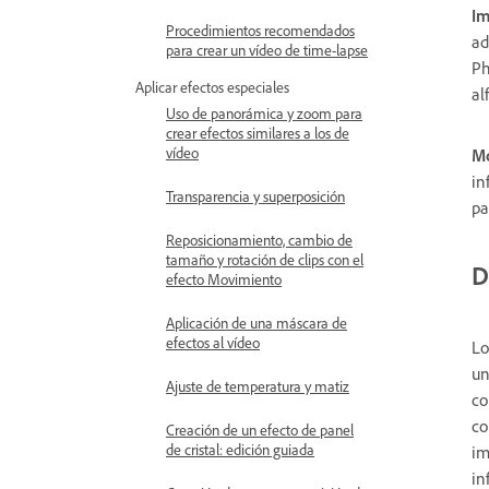
Im
Procedimientos recomendados
ad
para crear un vídeo de time-lapse
Ph
Aplicar efectos especiales
al
Uso de panorámica y zoom para
crear efectos similares a los de
vídeo
M
in
Transparencia y superposición
pa
Reposicionamiento, cambio de
tamaño y rotación de clips con el
D
efecto Movimiento
Aplicación de una máscara de
efectos al vídeo
Lo
un
Ajuste de temperatura y matiz
co
co
Creación de un efecto de panel
de cristal: edición guiada
im
in