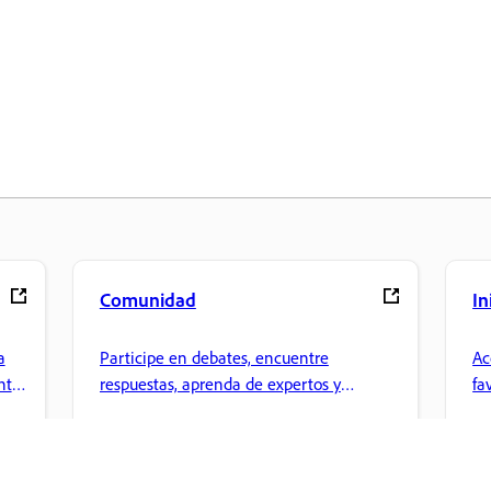
Comunidad
In
a
Participe en debates, encuentre
Ac
nte
respuestas, aprenda de expertos y
fa
comparta sus conocimientos.
ar