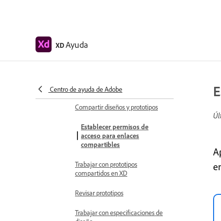
Crear vínculos de anclaje en
Adobe XD
Crear hipervínculos
Ayuda
XD
Previsualizar diseños y prototipos
Compartir, exportar y revisar
Compartir mesas de trabajo
E
seleccionadas
Centro de ayuda de Adobe
Compartir diseños y prototipos
Úl
Establecer permisos de
acceso para enlaces
compartibles
A
Trabajar con prototipos
e
compartidos en XD
Revisar prototipos
Trabajar con especificaciones de