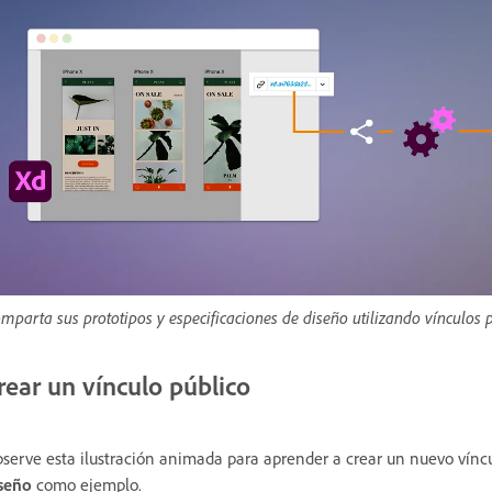
mparta sus prototipos y especificaciones de diseño utilizando vínculos 
rear un vínculo público
serve esta ilustración animada para aprender a crear un nuevo víncul
iseño
como ejemplo.