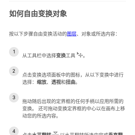
如何自由变换对象
按以下步骤自由变换活动的
图层
、对象或所选内容：
从工具栏中选择
变换
工具
。
点击变换选项面板中的图标，从以下变换中进行
选择：
缩放
、
透视
和
扭曲
。
拖动随后出现的定界框的任何手柄以应用所需的
变换。 还可拖动变换定界框的中心以在画布上移
动您的所选内容。
点击
水平翻转
以水平翻转所选内容或
垂直翻