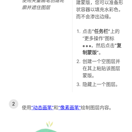
使用矢量画笔创建轮
建蒙版，您可以准备形
廓并遮住图层
状容器以填充水彩色，
而不会渗出边缘。
点击
“任务栏”
上的
“更多操作”图标
，然后点击
“复
制蒙版”
。
创建一个空图层并
在其上粘贴该图层
蒙版。
隐藏上一个图层。
使用
“动态画笔”
和
“像素画笔”
绘制图层内容。