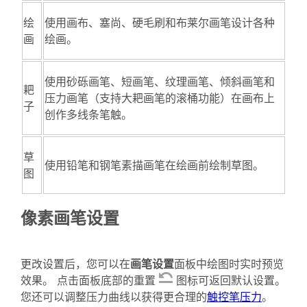
绘
使用画布、塞尚、硬毛刷和布莱尔画笔设计各种
画
绘画。
使用砂砾画笔、短画笔、纹理画笔、倾斜画笔和
耙
压力画笔（支持大耙画笔的滚桶功能）在画布上
子
创作多线条笔触。
草
使用铅笔和钢笔素描画笔在绘画前绘制草图。
图
像素画笔设置
更改设置后，您可以在
画笔设置
面板中绘图时实时预览
效果。 点击面板底部的重置
图标可返回默认设置。
您还可以调整压力曲线以获得更合理的
触控笔压力
。