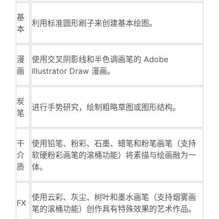
基
利用标准圆形刷子来创建基本绘图。
本
漫
使用交叉阴影线和半色调画笔的 Adobe
画
Illustrator Draw 漫画。
炭
进行手势研究，绘制粗略草图或图形结构。
笔
干
使用铅笔、粉彩、石墨、蜡笔和粉笔画笔（支持
介
软硬粉彩画笔的滚桶功能）将素描与绘画融为一
质
体。
使用云彩、灰尘、树叶和墨水画笔（支持烟雾画
FX
笔的滚桶功能）创作具有特殊效果的艺术作品。