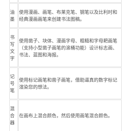
油
使用漫画、画笔、布莱克笔、钢笔以及比利时和
墨
经典漫画画笔来创建书法图稿。
书
使用凿子、块体、漫画字母、粗糙和字母耙画笔
写
（支持小型凿子画笔的滚桶功能）设计标志画、
文
书法、蓝图和海报。
字
记
使用标记画笔和凿子画笔，借助逼真的数字标记
号
渲染您的想法。
笔
混
合
在画布上混合颜色，然后使用画笔混合颜色。
器