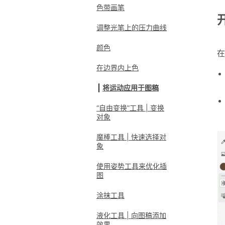
色带画笔
调整光笔上的压力曲线
颜色
在边界内上色
将运动应用于图稿
“自由变换”工具 | 变换
对象
魔棒工具 | 快速选择对
象
使用姿势工具来优化插
图
涂抹工具
液化工具 | 向图稿添加
效果