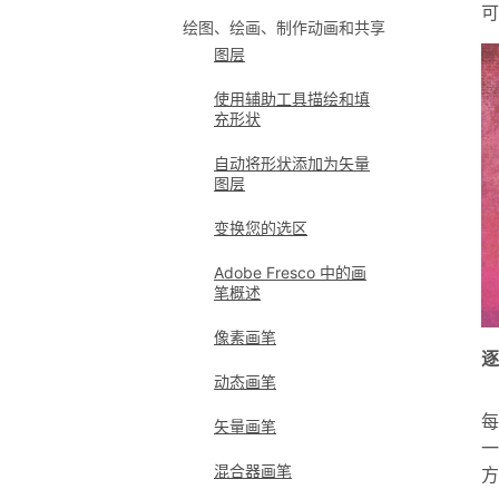
可
绘图、绘画、制作动画和共享
图层
使用辅助工具描绘和填
充形状
自动将形状添加为矢量
图层
变换您的选区
Adobe Fresco 中的画
笔概述
像素画笔
动态画笔
每
矢量画笔
一
混合器画笔
方