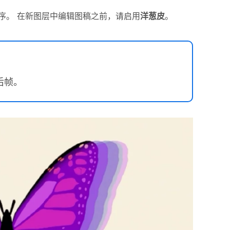
序。 在新图层中编辑图稿之前，请启用
洋葱皮
。
后帧。