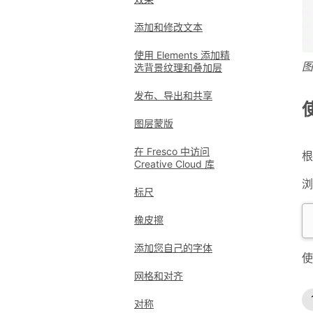
添加和修改文本
使用 Elements 添加精
图
选背景纹理和叠加层
发布、导出和共享
图层蒙版
在 Fresco 中访问
根
Creative Cloud 库
浏
标尺
橡皮擦
添加您自己的字体
使
网格和对齐
对称