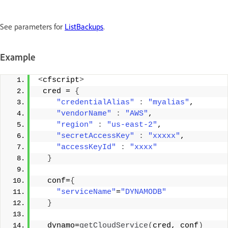
See parameters for
ListBackups
.
Example
<
cfscript
>
 cred = 
{
"credentialAlias"
:
"myalias"
, 
"vendorName"
:
"AWS"
, 
"region"
:
"us-east-2"
, 
"secretAccessKey"
:
"xxxxx"
, 
"accessKeyId"
:
"xxxx"
}
  conf=
{
"serviceName"
=
"DYNAMODB"
}
  dynamo=
getCloudService
(
cred, conf
)