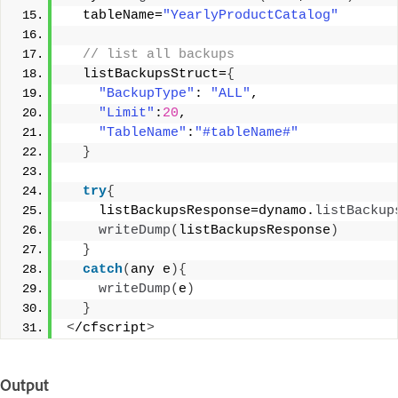
  tableName=
"YearlyProductCatalog"
 // list all backups 
  listBackupsStruct=
{
"BackupType"
: 
"ALL"
, 
"Limit"
:
20
, 
"TableName"
:
"#tableName#"
}
try
{
    listBackupsResponse=dynamo.
listBackup
writeDump
(
listBackupsResponse
)
}
catch
(
any e
){
writeDump
(
e
)
}
<
/cfscript
>
Output