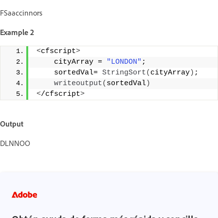
FSaaccinnors
Example 2
<
cfscript
>
    cityArray = 
"LONDON"
;             
    sortedVal= 
StringSort
(
cityArray
)
; 
writeoutput
(
sortedVal
)
<
/cfscript
>
Output
DLNNOO