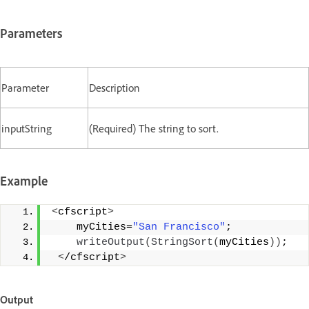
Parameters
Parameter
Description
inputString
(Required) The string to sort.
Example
<
cfscript
>
    myCities=
"San Francisco"
;            
writeOutput
(
StringSort
(
myCities
))
; 
<
/cfscript
>
Output