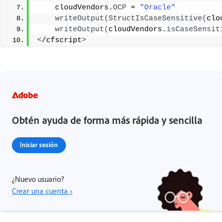
    cloudVendors.
OCP
 = 
"Oracle"
writeOutput
(
StructIsCaseSensitive
(
clo
writeOutput
(
cloudVendors.
isCaseSensit
<
/cfscript
>
Obtén ayuda de forma más rápida y sencilla
Iniciar sesión
¿Nuevo usuario?
Crear una cuenta ›