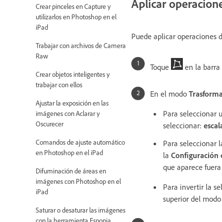
Aplicar operacion
Crear pinceles en Capture y
utilizarlos en Photoshop en el
iPad
Puede aplicar operaciones d
Trabajar con archivos de Camera
Raw
Toque
en la barra
Crear objetos inteligentes y
trabajar con ellos
En el modo
Trasform
Ajustar la exposición en las
Para seleccionar 
imágenes con Aclarar y
Oscurecer
seleccionar:
escal
Comandos de ajuste automático
Para seleccionar l
en Photoshop en el iPad
la
Configuración 
que aparece fuera 
Difuminación de áreas en
imágenes con Photoshop en el
Para invertir la se
iPad
superior del modo
Saturar o desaturar las imágenes
con la herramienta Esponja