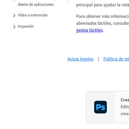
principal para ajustar la rot
diseño de aplicaciones
Vídeo y animación
Para obtener más informaci
abreviados táctiles, consult
Impresión
gestos táctiles
.
Automatización
Solución de problemas
Avisos legales
|
Política de p
Cre
Edit
crea