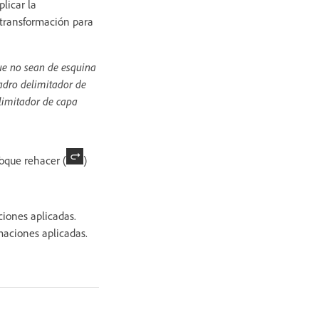
licar la
 transformación para
ue no sean de esquina
uadro delimitador de
elimitador de capa
Toque rehacer (
)
ciones aplicadas.
maciones aplicadas.