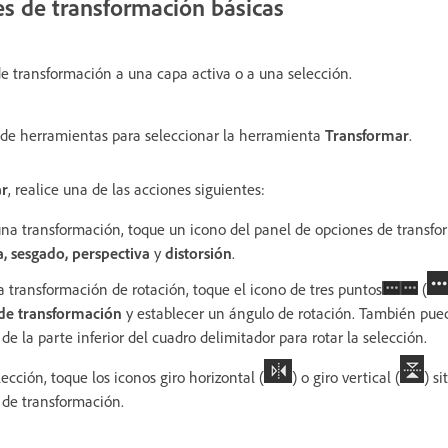
es de transformación básicas
e transformación a una capa activa o a una selección.
 de herramientas para seleccionar la herramienta
Transformar
.
ar
, realice una de las acciones siguientes:
una transformación, toque un icono del panel de opciones de transfo
a, sesgado, perspectiva
y
distorsión
.
a transformación de rotación, toque el icono de tres puntos
(
de transformación
y establecer un ángulo de rotación. También puede
de la parte inferior del cuadro delimitador para rotar la selección.
lección, toque los iconos giro horizontal (
) o giro vertical (
) s
 de transformación.