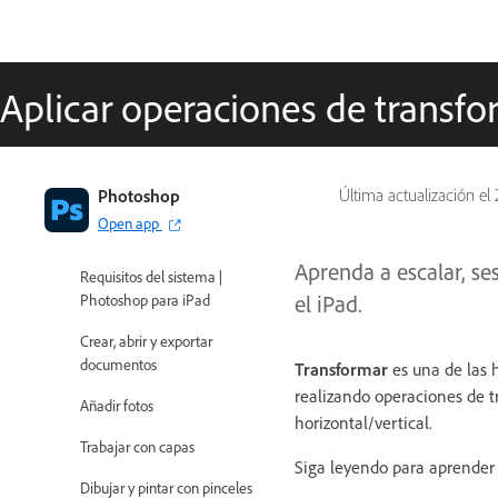
móviles (no disponible en China
continental)
Photoshop en el iPad (no
Aplicar operaciones de transf
disponible en China continental)
Photoshop en el iPad | Preguntas
frecuentes
Photoshop
Última actualización el
Familiarícese con el espacio de
Open app
trabajo
Aprenda a escalar, se
Requisitos del sistema |
el iPad.
Photoshop para iPad
Crear, abrir y exportar
documentos
Transformar
es una de las 
realizando operaciones de tr
Añadir fotos
horizontal/vertical.
Trabajar con capas
Siga leyendo para aprender
Dibujar y pintar con pinceles