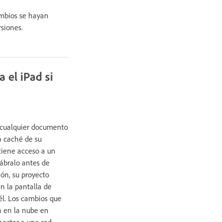
ambios se hayan
rsiones.
 el iPad si
n cualquier documento
a caché de su
 tiene acceso a un
ábralo antes de
ón, su proyecto
n la pantalla de
 él. Los cambios que
 en la nube en
onectar a una red.