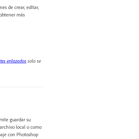
es de crear, editar,
a obtener más
ntes enlazados
solo se
rmite guardar su
rchivo local o como
baje con Photoshop