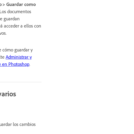
o > Guardar como
 Los documentos
se guardan
á acceder a ellos con
vos.
e cómo guardar y
lte
Administrar y
e en Photoshop
.
arios
guardar los cambios