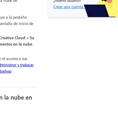
la nube de
¿Nuevo usuario?
Crear una cuenta ›
vaya a la pestaña
antalla de inicio de
Creative Cloud > Su
mentos en la nube
.
 el acceso a sus
ministrar y trabajar
toshop
.
n la nube en