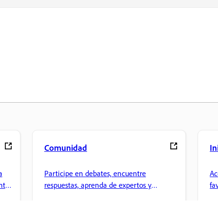
Comunidad
In
a
Participe en debates, encuentre
Ac
nte
respuestas, aprenda de expertos y
fa
comparta sus conocimientos.
ar