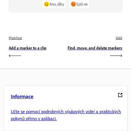
Ano, díky
Spíš ne
Předchozí
Další
Add a marker to a clip
Find, move, and delete markers
Informace
Učte se pomocí podrobných výukových videí a praktických
pokynů přímo v aplikaci.