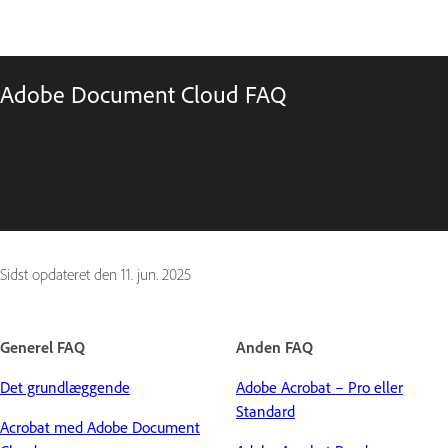
Adobe Document Cloud FAQ
Sidst opdateret den
11. jun. 2025
Generel FAQ
Anden FAQ
Det grundlæggende
Adobe Acrobat – Pro eller
Standard
Acrobat med Adobe Document