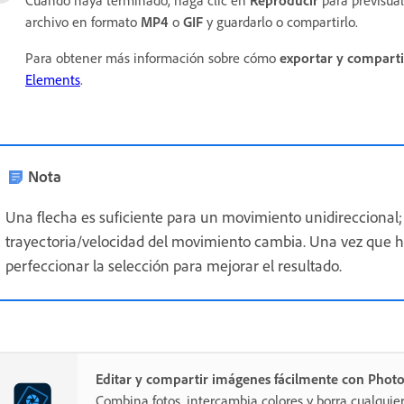
Cuando haya terminado, haga clic en
Reproducir
para previsual
archivo en formato
MP4
o
GIF
y guardarlo o compartirlo.
Para obtener más información sobre cómo
exportar y comparti
Elements
.
Nota
Una flecha es suficiente para un movimiento unidireccional; p
trayectoria/velocidad del movimiento cambia. Una vez que ha
perfeccionar la selección para mejorar el resultado.
Editar y compartir imágenes fácilmente con Phot
Combina fotos, intercambia colores y borra cualquie