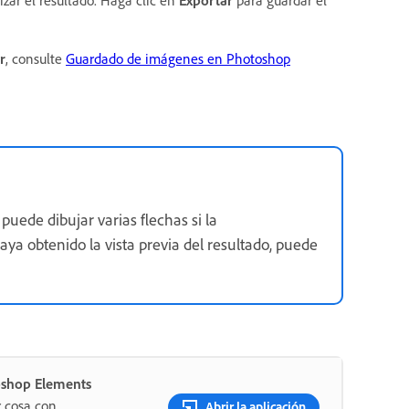
izar el resultado. Haga clic en
Exportar
para guardar el
r
, consulte
Guardado de imágenes en Photoshop
uede dibujar varias flechas si la
ya obtenido la vista previa del resultado, puede
oshop Elements
r cosa con
Abrir la aplicación